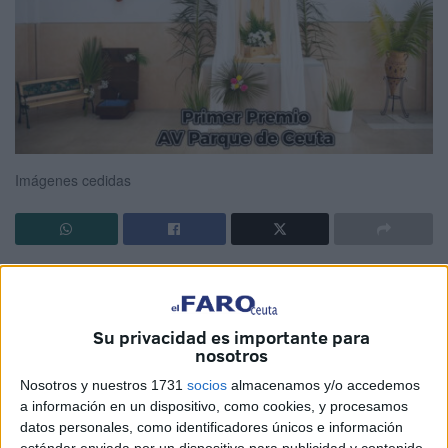
Imágenes cedidas
El mes de mayo trae consigo flores, buen tiempo y
cruces
.
No solo las hermandades festejan esta tradición. A ellas
se suman las
barriadas
de Ceuta. Cuatro de ellas,
Su privacidad es importante para
nosotros
Erquicia, Encrucijada,
Bermudo Soriano
y San Daniel
entre otras se suman a la festividad.
Nosotros y nuestros 1731
socios
almacenamos y/o accedemos
a información en un dispositivo, como cookies, y procesamos
Todas participan como cada año en el concurso impulsado
datos personales, como identificadores únicos e información