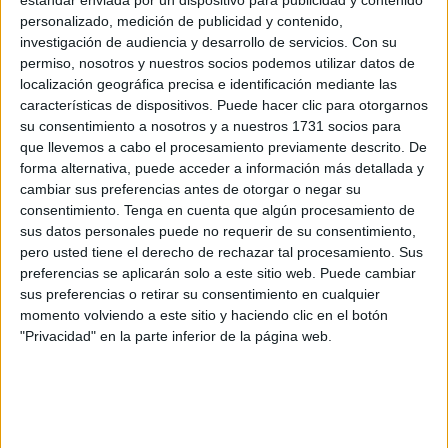
por la
Federación Provincial de Asociaciones de
estándar enviada por un dispositivo para publicidad y contenido
personalizado, medición de publicidad y contenido,
Vecinos
. La única que no toma partido en esta ocasión es
investigación de audiencia y desarrollo de servicios.
Con su
Miramar Alto
por la pérdida de Pepe Ramos
, un caballa
permiso, nosotros y nuestros socios podemos utilizar datos de
muy querido en ese barrio. A través del certamen se
localización geográfica precisa e identificación mediante las
elegirán a los tres altares ganadores de este 2025.
características de dispositivos. Puede hacer clic para otorgarnos
su consentimiento a nosotros y a nuestros 1731 socios para
El mismo contempla un primer, segundo y tercer puesto. A
que llevemos a cabo el procesamiento previamente descrito. De
forma alternativa, puede acceder a información más detallada y
los seleccionados se les otorgará una placa
cambiar sus preferencias antes de otorgar o negar su
conmemorativa. La competición todavía está en su primera
consentimiento.
Tenga en cuenta que algún procesamiento de
fase y todavía los miembros del jurado tienen que pasarse
sus datos personales puede no requerir de su consentimiento,
por las sedes para conocer los trabajos realizados.
pero usted tiene el derecho de rechazar tal procesamiento. Sus
preferencias se aplicarán solo a este sitio web. Puede cambiar
sus preferencias o retirar su consentimiento en cualquier
Hasta el día 31
momento volviendo a este sitio y haciendo clic en el botón
"Privacidad" en la parte inferior de la página web.
El proceso de elección de galardonados se extenderá
hasta el día 31. Los encargados de decidir qué vecindarios
serán los reconocidos son los miembros de la Junta
directiva de la entidad.