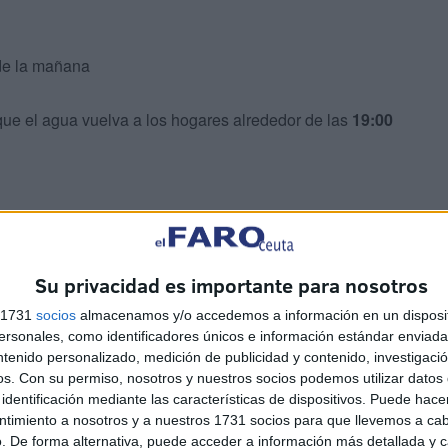
e la mañana
ue el agua vuelva a los hogares alrededor de las
19:00
Su privacidad es importante para nosotros
actuación
s 1731
socios
almacenamos y/o accedemos a información en un disposit
sonales, como identificadores únicos e información estándar enviada 
ntenido personalizado, medición de publicidad y contenido, investigaci
icos se centran en la
mejora de la red de
os.
Con su permiso, nosotros y nuestros socios podemos utilizar datos 
identificación mediante las características de dispositivos. Puede hacer
iente Coronel Gautier, recordando además que el
ntimiento a nosotros y a nuestros 1731 socios para que llevemos a ca
io más eficiente y estable para todos los ciudadanos en el
. De forma alternativa, puede acceder a información más detallada y 