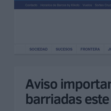
Contacto
Horarios de Barcos by Kikoto
Vuelos
Sorteo Cruz
SOCIEDAD
SUCESOS
FRONTERA
J
Aviso importan
barriadas este