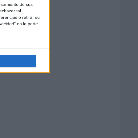
esamiento de sus
echazar tal
erencias o retirar su
vacidad" en la parte