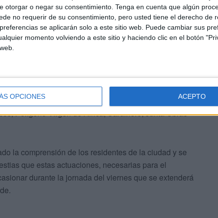
e otorgar o negar su consentimiento.
Tenga en cuenta que algún proc
de no requerir de su consentimiento, pero usted tiene el derecho de r
referencias se aplicarán solo a este sitio web. Puede cambiar sus pref
alquier momento volviendo a este sitio y haciendo clic en el botón "Pri
 web.
 la interrupción temporal del suministro de agua, se ha
ÁS OPCIONES
ACEPTO
José (Hadu), Bermudo Soriano, Avenida Lisboa, Ejército
os, Polígono Virgen de África, Sardinero, Junta Obras
ado la comprensión de los residentes de la ciudad y se
estias que estas actuaciones, necesarias para el
asionar durante la jornada del viernes que se extenderá
rde.