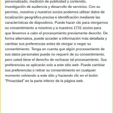
personalizado, medición de publicidad y contenido,
central del sistema y su fiabilidad determina, de manera
investigación de audiencia y desarrollo de servicios.
Con su
directa, la garantía de suministro”.
permiso, nosotros y nuestros socios podemos utilizar datos de
localización geográfica precisa e identificación mediante las
Tras su reciente ampliación, la instalación ha
características de dispositivos. Puede hacer clic para otorgarnos
incrementado su capacidad desde 21.000 hasta 31.000
su consentimiento a nosotros y a nuestros 1731 socios para
metros cúbicos diarios, lo que equivale aproximadamente
que llevemos a cabo el procesamiento previamente descrito. De
a
11 hectómetros cúbicos al año
. Además, se han
forma alternativa, puede acceder a información más detallada y
cambiar sus preferencias antes de otorgar o negar su
incorporado mejoras sustanciales en postratamiento,
consentimiento.
Tenga en cuenta que algún procesamiento de
filtración bicapa y sistemas de recuperación de energía.
sus datos personales puede no requerir de su consentimiento,
“La desalación, por tanto, ha pasado de ser un recurso
pero usted tiene el derecho de rechazar tal procesamiento. Sus
complementario a convertirse en el pilar básico del
preferencias se aplicarán solo a este sitio web. Puede cambiar
sus preferencias o retirar su consentimiento en cualquier
abastecimiento de Ceuta”.
momento volviendo a este sitio y haciendo clic en el botón
"Privacidad" en la parte inferior de la página web.
El Esquema provisional de Temas Importantes (EpTI)
constituye la segunda etapa para la revisión del Plan
Hidrológico, al identificar los principales retos que afectan
a la gestión del agua y plantear distintas alternativas de
actuación para cada demarcación. De hecho, la CHG está