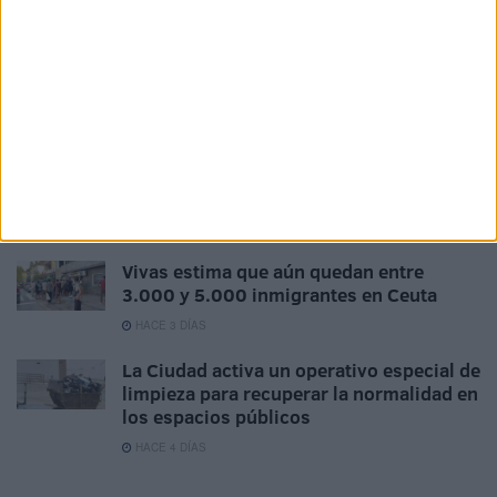
HACE 22 HORAS
Seis aspirantes optan a una plaza de
ATS/DUE convocada por la Ciudad
HACE 1 DÍA
Lista definitiva: estos son los 11
seleccionados en las oposiciones de
Bomberos en Ceuta
HACE 2 DÍAS
Vivas estima que aún quedan entre
3.000 y 5.000 inmigrantes en Ceuta
HACE 3 DÍAS
La Ciudad activa un operativo especial de
limpieza para recuperar la normalidad en
los espacios públicos
HACE 4 DÍAS