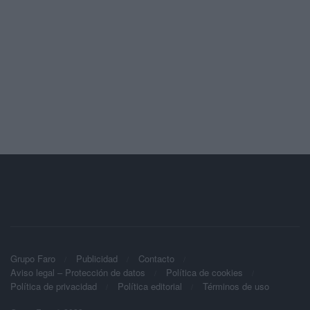
Grupo Faro
Publicidad
Contacto
Aviso legal – Protección de datos
Política de cookies
Política de privacidad
Política editorial
Términos de uso