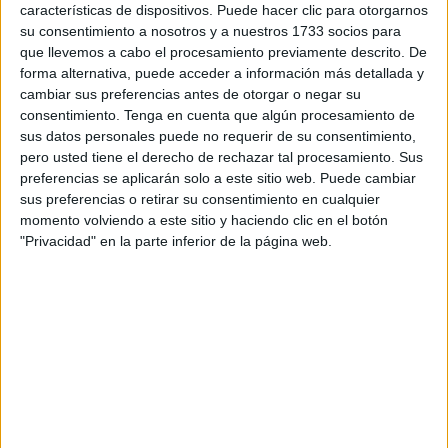
resolverá sobre los recursos de apelación presentados por
características de dispositivos. Puede hacer clic para otorgarnos
la defensa de los seis detenidos, uno de ellos de Ceuta.
su consentimiento a nosotros y a nuestros 1733 socios para
que llevemos a cabo el procesamiento previamente descrito. De
En este sentido, el próximo 3 de abril se llevará a cabo la
forma alternativa, puede acceder a información más detallada y
cambiar sus preferencias antes de otorgar o negar su
vista para dar a conocer si aceptan las alegaciones
consentimiento.
Tenga en cuenta que algún procesamiento de
presentadas por los abogados o, por el contrario, mantiene
sus datos personales puede no requerir de su consentimiento,
en
prisión
a estos sospechosos de arrollar a los dos
pero usted tiene el derecho de rechazar tal procesamiento. Sus
miembros de la
Benemérita
con su embarcación.
preferencias se aplicarán solo a este sitio web. Puede cambiar
sus preferencias o retirar su consentimiento en cualquier
Como principal argumento, la defensa presenta que, si
momento volviendo a este sitio y haciendo clic en el botón
"Privacidad" en la parte inferior de la página web.
bien sus representados sí se encontraban en una
semirrígida en dicha ubicación, ellos no fueron los
encargados de llevar a cabo este atropello sino otras
personas que también se encontraban allí en otra
narcolancha.
Una vez presentadas todas las alegaciones, los miembros
de la Audiencia Provincial de la provincia gaditana serán
los encargados de resolver este asunto y ver si los