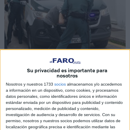
EFE
Su privacidad es importante para
nosotros
Nosotros y nuestros 1733
socios
almacenamos y/o accedemos
a información en un dispositivo, como cookies, y procesamos
datos personales, como identificadores únicos e información
Continúa el caso abierto con el suceso ocurrido el pasado
estándar enviada por un dispositivo para publicidad y contenido
mes de febrero en el que
dos guardias civiles perdieron
personalizado, medición de publicidad y contenido,
investigación de audiencia y desarrollo de servicios.
Con su
la vida tras ser embestidos
por una
narcolancha
y es
permiso, nosotros y nuestros socios podemos utilizar datos de
que este miércoles la
Audiencia Provincial de Cádiz
localización geográfica precisa e identificación mediante las