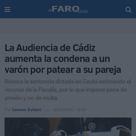
La Audiencia de Cádiz
aumenta la condena a un
varón por patear a su pareja
Revoca la sentencia dictada en Ceuta estimando el
recurso de la Fiscalía, por lo que impone pena de
prisión y no de multa
Por
Carmen Echarri
02/04/2026 - 15:52