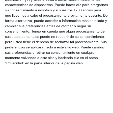
La
condena
inicial
fue dictada en
julio de 2025
por el
características de dispositivos. Puede hacer clic para otorgarnos
entonces llamado Juzgado de lo Penal 2, cuyo titular
su consentimiento a nosotros y a nuestros 1733 socios para
que llevemos a cabo el procesamiento previamente descrito. De
consideró al acusado responsable de un
delito de
forma alternativa, puede acceder a información más detallada y
maltrato
, imponiéndole una condena de
2 meses de
cambiar sus preferencias antes de otorgar o negar su
multa a razón de 7 euros diarios
, así como no acercarse
consentimiento.
Tenga en cuenta que algún procesamiento de
durante 6 meses a cien metros de su pareja, domicilio o
sus datos personales puede no requerir de su consentimiento,
cualquier lugar que frecuente.
pero usted tiene el derecho de rechazar tal procesamiento. Sus
preferencias se aplicarán solo a este sitio web. Puede cambiar
Se consideró probado que, sobre las 16.20 horas del
30
sus preferencias o retirar su consentimiento en cualquier
momento volviendo a este sitio y haciendo clic en el botón
de abril de 2025
, estaba con su pareja en la
avenida
"Privacidad" en la parte inferior de la página web.
España
en su confluencia con Otero. Hubo una discusión
y al ahora condenado le movió el ánimo de atentar contra
la integridad de su pareja sentimental
al darle una patada
.
Fiscalía pidió una condena mayor al hacer hincapié en
que
los dos eran pareja
, algo no recogido en la sentencia
inicial, ahora revocada.