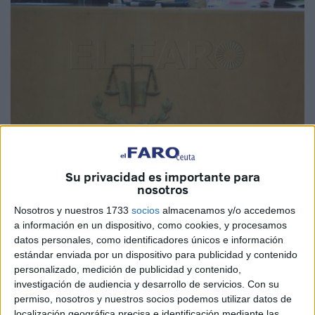
Imagen de archivo
Su privacidad es importante para
nosotros
Nosotros y nuestros 1733
socios
almacenamos y/o accedemos
a información en un dispositivo, como cookies, y procesamos
La Audiencia Provincial de Cádiz
ha
estimado el
datos personales, como identificadores únicos e información
estándar enviada por un dispositivo para publicidad y contenido
recurso
presentado por la
Fiscalía
de Ceuta
contra la
personalizado, medición de publicidad y contenido,
condena
que se impuso a un varón tras
asestarle una
investigación de audiencia y desarrollo de servicios.
Con su
patada a su pareja.
permiso, nosotros y nuestros socios podemos utilizar datos de
localización geográfica precisa e identificación mediante las