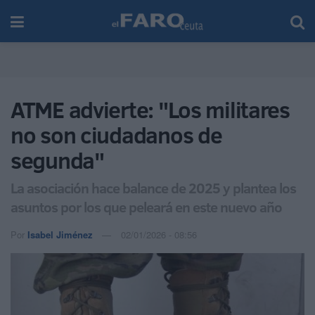
ATME advierte: "Los militares
no son ciudadanos de
segunda"
La asociación hace balance de 2025 y plantea los
asuntos por los que peleará en este nuevo año
Por
Isabel Jiménez
02/01/2026 - 08:56