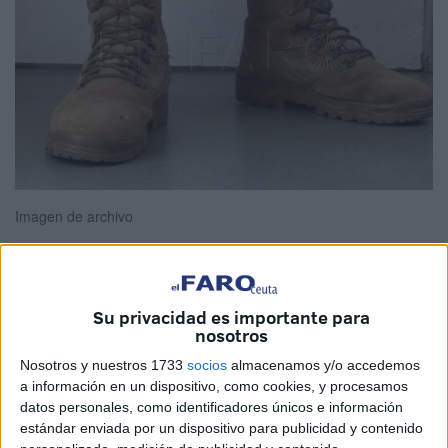
Imagen de archivo
Balance 2025 y hoja de ruta de
ATME
para el 2026. La
Su privacidad es importante para
nosotros
Asociación de Tropa y Marinería Española, también
con representación en Ceuta,
ha realizado un análisis
Nosotros y nuestros 1733
socios
almacenamos y/o accedemos
a información en un dispositivo, como cookies, y procesamos
del ejercicio pasado, señalando que ha sido un año
datos personales, como identificadores únicos e información
marcado por la
inactividad institucional
ante las
estándar enviada por un dispositivo para publicidad y contenido
carencias de la profesión militar en el país.