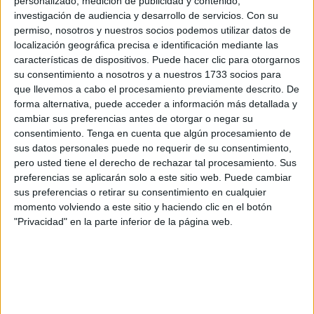
personalizado, medición de publicidad y contenido,
investigación de audiencia y desarrollo de servicios.
Con su
Para la organización, es prioritario avanzar hacia una
Ley
permiso, nosotros y nuestros socios podemos utilizar datos de
de la Carrera Militar
que aporte dignidad a la escala de
localización geográfica precisa e identificación mediante las
características de dispositivos. Puede hacer clic para otorgarnos
Tropa y Marinería, eliminando la
temporalidad
que afecta
su consentimiento a nosotros y a nuestros 1733 socios para
a quienes sirven dentro y fuera de las fronteras.
que llevemos a cabo el procesamiento previamente descrito. De
forma alternativa, puede acceder a información más detallada y
Demandas económicas y falta de
cambiar sus preferencias antes de otorgar o negar su
consentimiento.
Tenga en cuenta que algún procesamiento de
transparencia
sus datos personales puede no requerir de su consentimiento,
pero usted tiene el derecho de rechazar tal procesamiento. Sus
En el ámbito financiero, destacan que los incrementos
preferencias se aplicarán solo a este sitio web. Puede cambiar
sus preferencias o retirar su consentimiento en cualquier
salariales recientes, como los
200 euros brutos
momento volviendo a este sitio y haciendo clic en el botón
aprobados, resultan insuficientes para cubrir las
"Privacidad" en la parte inferior de la página web.
necesidades del colectivo.
En este sentido, ATME reclama una reforma profunda del
Reglamento de Retribuciones Militares
para garantizar
sueldos justos y consolidados, evitando el reparto