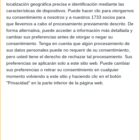
aparición de un concepto retributivo inédito en las nóminas
localización geográfica precisa e identificación mediante las
de diciembre denominado
“Incentivo al Rendimiento”
.
características de dispositivos. Puede hacer clic para otorgarnos
su consentimiento a nosotros y a nuestros 1733 socios para
Una medida generó desconcierto entre los efectivos, ya
que llevemos a cabo el procesamiento previamente descrito. De
que se desconocen los fundamentos técnicos y normativos
forma alternativa, puede acceder a información más detallada y
que justifican su asignación.
cambiar sus preferencias antes de otorgar o negar su
consentimiento.
Tenga en cuenta que algún procesamiento de
De acuerdo con lo expresado por ATME, este nuevo
sus datos personales puede no requerir de su consentimiento,
episodio no es un hecho aislado dentro de la
pero usted tiene el derecho de rechazar tal procesamiento. Sus
preferencias se aplicarán solo a este sitio web. Puede cambiar
Administración Militar
.
sus preferencias o retirar su consentimiento en cualquier
momento volviendo a este sitio y haciendo clic en el botón
Otro incentivo sin constancia
"Privacidad" en la parte inferior de la página web.
Este incentivo se suma a otra gratificación recibida en
noviembre, el
“Pago Único Incentivo”
, que consistió en
un abono de
145 euros por dedicación especial
.
En aquella ocasión, los miembros de las
Fuerzas
Armadas
solo tuvieron constancia del pago tras consultar