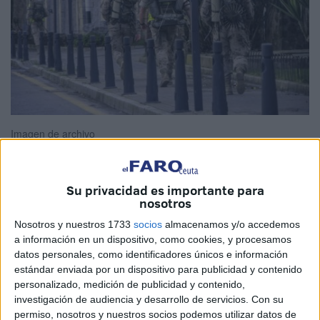
Imagen de archivo
Su privacidad es importante para
nosotros
La
Asociación de Tropa y Marinería Española
(ATME)
,
con representación en Ceuta,
ha manifestado
Nosotros y nuestros 1733
socios
almacenamos y/o accedemos
nuevamente su malestar ante la gestión del
Ministerio de
a información en un dispositivo, como cookies, y procesamos
datos personales, como identificadores únicos e información
Defensa
respecto a la transparencia salarial.
estándar enviada por un dispositivo para publicidad y contenido
personalizado, medición de publicidad y contenido,
Recientemente, la asociación elevó una solicitud formal de
investigación de audiencia y desarrollo de servicios.
Con su
información a la
Subsecretaría de Defensa
debido a la
permiso, nosotros y nuestros socios podemos utilizar datos de