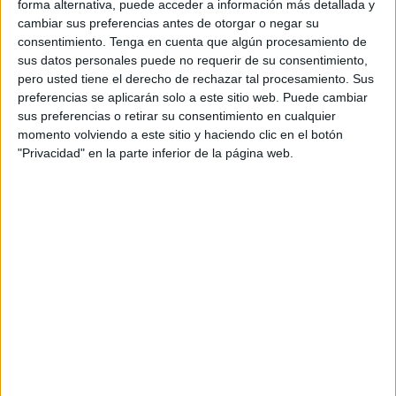
forma alternativa, puede acceder a información más detallada y
el
“Atlas ha empezado a sanar”
.
cambiar sus preferencias antes de otorgar o negar su
consentimiento.
Tenga en cuenta que algún procesamiento de
Entre las buenas noticias que reportan destacan que “su
sus datos personales puede no requerir de su consentimiento,
piel mejora, su pelo vuelve a salir, y su alma también se
pero usted tiene el derecho de rechazar tal procesamiento. Sus
está curando”, un cambio considerable teniendo en cuenta
preferencias se aplicarán solo a este sitio web. Puede cambiar
que “los primeros días estaba bloqueado, pero hoy…
sus preferencias o retirar su consentimiento en cualquier
momento volviendo a este sitio y haciendo clic en el botón
¡espera con alegría para saludarte con mimo!”.
"Privacidad" en la parte inferior de la página web.