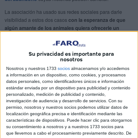
La asociación ha usado sus redes sociales para darle
visibilidad a estos dos casos
con la esperanza de que
algún amante de los animales quiera ofrecerle un
hogar a alguno de los dos
.
Atlas: un "superviviente"
Su privacidad es importante para
nosotros
En la asociación se refieren a Atlas
como un
Nosotros y nuestros 1733
socios
almacenamos y/o accedemos
“superviviente”
, asegurando que es “precioso y con
a información en un dispositivo, como cookies, y procesamos
datos personales, como identificadores únicos e información
ganas de vivir”.
estándar enviada por un dispositivo para publicidad y contenido
personalizado, medición de publicidad y contenido,
A Atlas “
lo rescatamos del Príncipe tras días vagando
investigación de audiencia y desarrollo de servicios.
Con su
solo
, con heridas en la piel y la mirada perdida”,
permiso, nosotros y nuestros socios podemos utilizar datos de
recuerdan.
localización geográfica precisa e identificación mediante las
características de dispositivos. Puede hacer clic para otorgarnos
Cuenta en la Protectora que los vecinos de la barriada
su consentimiento a nosotros y a nuestros 1733 socios para
pedían ayuda para él y que desde que fue posible dar con
que llevemos a cabo el procesamiento previamente descrito. De