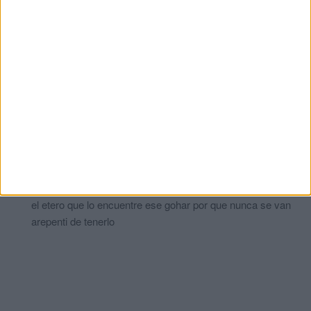
Comments
2
Mohamed
comentó:
hace 1 año
Cuesta entender como hay seres (no los puedo llamar
personas) que son capaces de abandonar a un fiel amigo que
daría la vida por ellos.
Espero que pronto encuentren un hogar.
CARLOS GAY
comentó:
hace 1 año
yo eso no lo entiendo tengo ahora uno y daria yo la vida por
el etero que lo encuentre ese gohar por que nunca se van
arepenti de tenerlo