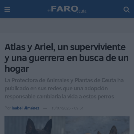
Atlas y Ariel, un superviviente
y una guerrera en busca de un
hogar
La Protectora de Animales y Plantas de Ceuta ha
publicado en sus redes que una adopción
responsable cambiaría la vida a estos perros
Por
Isabel Jiménez
13/07/2025 - 09:51