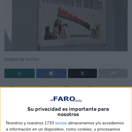
Imagen de archivo
La Protectora de Animales y Plantas de Ceuta ha vuelto a
exigir las obras de reconstrucción del refugio que llevan
años demandando y
cuya reforma se viene paralizando
Su privacidad es importante para
desde hace años
.
nosotros
El colectivo ha informado en una nota de prensa que
Nosotros y nuestros 1733
socios
almacenamos y/o accedemos
a información en un dispositivo, como cookies, y procesamos
reclaman “
con firmeza y desde la más absoluta