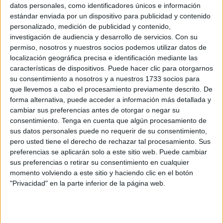
datos personales, como identificadores únicos e información
desesperación
, que la Ciudad Autónoma de Ceuta inicie
estándar enviada por un dispositivo para publicidad y contenido
de manera inmediata la licitación de las obras que
personalizado, medición de publicidad y contenido,
permitan reconstruir nuestras instalaciones”.
investigación de audiencia y desarrollo de servicios.
Con su
permiso, nosotros y nuestros socios podemos utilizar datos de
Añaden en su escrito que “
llevamos más de tres años
localización geográfica precisa e identificación mediante las
características de dispositivos. Puede hacer clic para otorgarnos
esperando
” y alertan de que “cada día que pasamos
su consentimiento a nosotros y a nuestros 1733 socios para
cuidando de los animales lo hacemos en condiciones
que llevemos a cabo el procesamiento previamente descrito. De
totalmente indignas, tanto para ellos como para las
forma alternativa, puede acceder a información más detallada y
personas que les dedicamos nuestro tiempo y esfuerzo”.
cambiar sus preferencias antes de otorgar o negar su
consentimiento.
Tenga en cuenta que algún procesamiento de
En cuanto al estado en el que se encuentran las
sus datos personales puede no requerir de su consentimiento,
pero usted tiene el derecho de rechazar tal procesamiento. Sus
instalaciones, desde la Protectora han indicado una serie
preferencias se aplicarán solo a este sitio web. Puede cambiar
de deficiencias, que son las que aseguran que les ha
sus preferencias o retirar su consentimiento en cualquier
llevado a levantar de nuevo la voz.
momento volviendo a este sitio y haciendo clic en el botón
"Privacidad" en la parte inferior de la página web.
Así, indican que el refugio “está en
una situación crítica
”
porque han detectado plagas de cucarachas, habitaciones
con temperaturas insoportables, donde están los cachorros