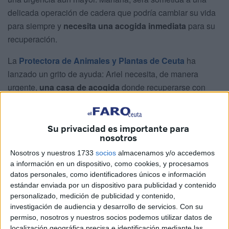
delicada operación de cadera que podría cambiar su vida
para siempre y
necesita una acogida inmediata
para su
recuperación.
La
Protectora de Animales y Plantas de Ceuta
ha
lanzado un grito de ayuda: Ariel necesita, de manera
urgente,
una casa de acogida
donde recuperarse con
dignidad, cariño y seguridad.
Una solución antes de la operación
Su privacidad es importante para
nosotros
La pequeña vive actualmente en uno de los cheniles más
Nosotros y nuestros 1733
socios
almacenamos y/o accedemos
pequeños del refugio, un espacio muy lejos de lo ideal
a información en un dispositivo, como cookies, y procesamos
datos personales, como identificadores únicos e información
para una perrita que va a pasar por una cirugía.
estándar enviada por un dispositivo para publicidad y contenido
personalizado, medición de publicidad y contenido,
“Ese chenil tiene humedad, está
infestado de
investigación de audiencia y desarrollo de servicios.
Con su
cucarachas
y apenas tiene espacio para moverse. No
permiso, nosotros y nuestros socios podemos utilizar datos de
podemos permitir que una perrita tan buena pase por un
localización geográfica precisa e identificación mediante las