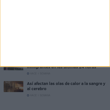
HACE 2 DÍAS
Ingesa presta 329 asistencias en Ceuta
en 24 horas por la presión migratoria
HACE 3 DÍAS
La CESM agradece la labor de los
sanitarios de Ceuta y pide reforzar el
sistema
HACE 5 DÍAS
El Ingesa supera las 1.100 asistencias a
inmigrantes en las últimas 24 horas
HACE 1 SEMANA
Así afectan las olas de calor a la sangre y
al cerebro
HACE 1 SEMANA