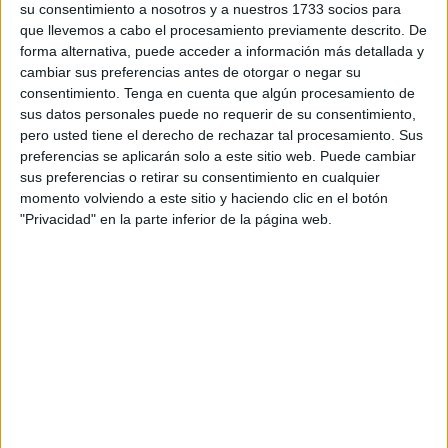
su consentimiento a nosotros y a nuestros 1733 socios para
las reclamaciones correspondientes, lo siguiente es la
que llevemos a cabo el procesamiento previamente descrito. De
presentación de las pruebas psicotécnicas el próximo 19
forma alternativa, puede acceder a información más detallada y
de octubre.
cambiar sus preferencias antes de otorgar o negar su
consentimiento.
Tenga en cuenta que algún procesamiento de
Será a partir de la 9:00 que este grupo se concentre en el
sus datos personales puede no requerir de su consentimiento,
pero usted tiene el derecho de rechazar tal procesamiento. Sus
Campus Universitario de Ceuta para lo que será la primera
preferencias se aplicarán solo a este sitio web. Puede cambiar
evaluación correspondiente a las oposiciones a la Policía
sus preferencias o retirar su consentimiento en cualquier
Local.
momento volviendo a este sitio y haciendo clic en el botón
"Privacidad" en la parte inferior de la página web.
A principios del pasado mes se tuvo conocimiento de que
el coste que tendrían, en principio, estas pruebas
psicotécnicas
superaba los 40.000 euros
y que Tragsatec
sería, como medio propio, la encargada de llevar a cabo
este examen en Ceuta.
Fue a mediados del pasado mes de julio cuando se dio a
conocer que de los 72 candidatos que optaban a las 15
plazas mencionadas, 29 habían sido declarados no aptos