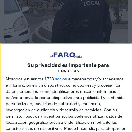
Su privacidad es importante para
nosotros
Imagen de archivo
Nosotros y nuestros 1733
socios
almacenamos y/o accedemos
a información en un dispositivo, como cookies, y procesamos
datos personales, como identificadores únicos e información
estándar enviada por un dispositivo para publicidad y contenido
Tras la publicación por parte de la Dirección General del
personalizado, medición de publicidad y contenido,
Recursos Humanos, de la
Consejería de Economía
,
investigación de audiencia y desarrollo de servicios.
Con su
Hacienda, Administración Pública y
Empleo de Ceuta
, del
permiso, nosotros y nuestros socios podemos utilizar datos de
localización geográfica precisa e identificación mediante las
resultado del reconocimiento médico de los aspirantes a
características de dispositivos. Puede hacer clic para otorgarnos
15 plazas de la
Policía Local
y transcurrido el plazo para