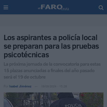
Los aspirantes a policía local
se preparan para las pruebas
psicotécnicas
La próxima jornada de la convocatoria para estas
15 plazas anunciadas a finales del año pasado
será el 19 de octubre
Por
Isabel Jiménez
19/09/2024 - 15:28