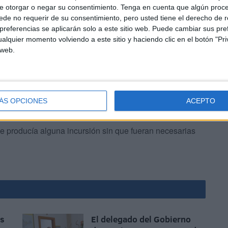
e otorgar o negar su consentimiento.
Tenga en cuenta que algún proc
aproximaciones a los arenales, aunque eso no impidió que
de no requerir de su consentimiento, pero usted tiene el derecho de r
de Ceuta forzando a su auxilio por parte de la Marina
referencias se aplicarán solo a este sitio web. Puede cambiar sus pref
alquier momento volviendo a este sitio y haciendo clic en el botón "Pri
 web.
ÁS OPCIONES
ACEPTO
se producía alguna incursión sin que fueran necesarias
as
El delegado del Gobierno