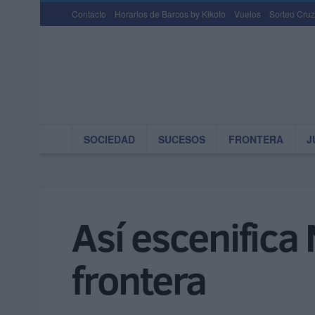
Contacto
Horarios de Barcos by Kikoto
Vuelos
Sorteo Cruz
SOCIEDAD
SUCESOS
FRONTERA
J
Así escenifica
frontera