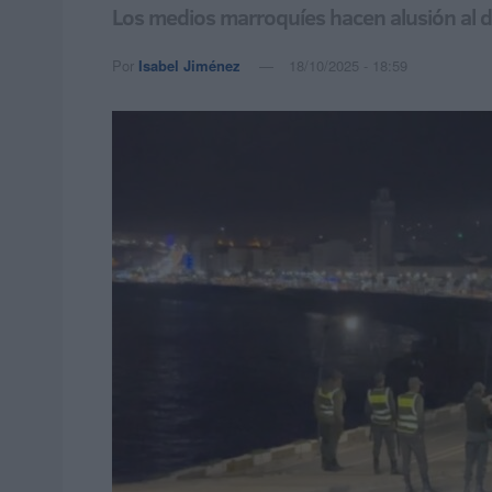
Los medios marroquíes hacen alusión al 
Por
Isabel Jiménez
18/10/2025 - 18:59