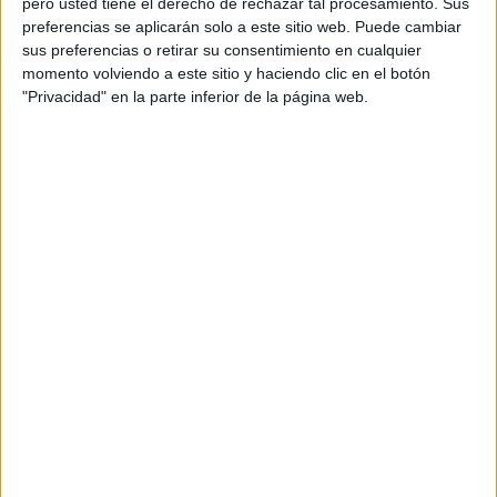
pero usted tiene el derecho de rechazar tal procesamiento. Sus
preferencias se aplicarán solo a este sitio web. Puede cambiar
sus preferencias o retirar su consentimiento en cualquier
Vuelven a repetirse los casos de mujeres que se echan al
momento volviendo a este sitio y haciendo clic en el botón
mar. Los que han sido recogidos de forma aislada por la
"Privacidad" en la parte inferior de la página web.
Marina han sido trasladados a sus propios arenales. Allí se
les ha cacheado y fotografiado.
Más vigilancia marítima en Beliones
En el Tarajal se producían esas incursiones aisladas,
mientras que en Beliones los accesos que llegan a Benzú
fueron reforzados con agentes durante toda la madrugada
para evitar entradas por zona terrestre.