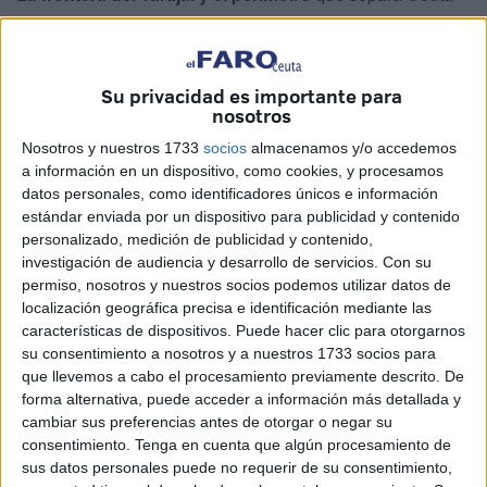
de Marruecos tienen el sello de la normalidad en una
jornada en la que se había hecho un
llamamiento al
cruce masivo a Ceuta
a través de redes sociales.
Su privacidad es importante para
nosotros
En el lado marroquí se reforzaron los controles
con una
Nosotros y nuestros 1733
socios
almacenamos y/o accedemos
mayor presencia de agentes en el entorno de la frontera, al
a información en un dispositivo, como cookies, y procesamos
objeto de evitar así la aproximación a la ciudad. En
datos personales, como identificadores únicos e información
carreteras que conducen al Tarajal hubo mayor vigilancia
estándar enviada por un dispositivo para publicidad y contenido
con controles en carretera.
personalizado, medición de publicidad y contenido,
investigación de audiencia y desarrollo de servicios.
Con su
A pesar de ello,
varios nadadores intentaban acceder a
permiso, nosotros y nuestros socios podemos utilizar datos de
Ceuta
, siendo recogidos, esta vez sí, por la Marina Real
localización geográfica precisa e identificación mediante las
características de dispositivos. Puede hacer clic para otorgarnos
marroquí, después de un fin de semana intenso de presión
su consentimiento a nosotros y a nuestros 1733 socios para
en el que hubo una absoluta falta de control en el vecino
que llevemos a cabo el procesamiento previamente descrito. De
país.
forma alternativa, puede acceder a información más detallada y
cambiar sus preferencias antes de otorgar o negar su
consentimiento.
Tenga en cuenta que algún procesamiento de
sus datos personales puede no requerir de su consentimiento,