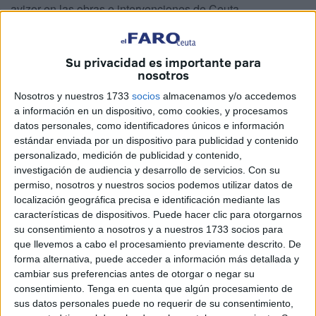
avizor en las obras e intervenciones de Ceuta.
Están al tanto de lo que ocurre bajo sus pies a través de
los llamados
controles de movimientos de tierras
. Son
Su privacidad es importante para
nosotros
intervenciones que se efectúan en lugares donde se
ejecutan labores que
pueden afectar a áreas
Nosotros y nuestros 1733
socios
almacenamos y/o accedemos
arqueológicas
.
a información en un dispositivo, como cookies, y procesamos
datos personales, como identificadores únicos e información
Este verano el equipo de profesionales de la Ciudad ha
estándar enviada por un dispositivo para publicidad y contenido
personalizado, medición de publicidad y contenido,
llevado a cabo varios, expediciones que han derivado en
investigación de audiencia y desarrollo de servicios.
Con su
el hallazgo de
varias piezas cerámicas
permiso, nosotros y nuestros socios podemos utilizar datos de
contemporáneas
.
localización geográfica precisa e identificación mediante las
características de dispositivos. Puede hacer clic para otorgarnos
Cómo funciona
su consentimiento a nosotros y a nuestros 1733 socios para
que llevemos a cabo el procesamiento previamente descrito. De
forma alternativa, puede acceder a información más detallada y
La base de este procedimiento es la supervisión y el
cambiar sus preferencias antes de otorgar o negar su
seguimiento en momentos en los que se emprende un
consentimiento.
Tenga en cuenta que algún procesamiento de
proyecto de edificación o un desplazamiento para
sus datos personales puede no requerir de su consentimiento,