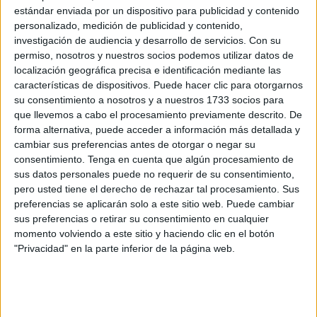
Presidentes
, aunque el mismo, incongruentemente, no
estándar enviada por un dispositivo para publicidad y contenido
fuera del agrado del secretario general de los socialistas
personalizado, medición de publicidad y contenido,
de Ceuta, Miguel Ángel Pérez Triano, pero sí de la
investigación de audiencia y desarrollo de servicios.
Con su
permiso, nosotros y nuestros socios podemos utilizar datos de
representación de su partido a nivel nacional.
localización geográfica precisa e identificación mediante las
características de dispositivos. Puede hacer clic para otorgarnos
Triano calificó ese encuentro de “ambiguo”. Vivas le
su consentimiento a nosotros y a nuestros 1733 socios para
espeta ahora que su postura fue “clara”, siendo los propios
que llevemos a cabo el procesamiento previamente descrito. De
ceutíes los que deben valorar o interpretar si lo fue o no, ya
forma alternativa, puede acceder a información más detallada y
que “la ambigüedad” es un “criterio subjetivo”.
cambiar sus preferencias antes de otorgar o negar su
consentimiento.
Tenga en cuenta que algún procesamiento de
"No sé qué parte de lo que dije no le gusta... ¿poner en
sus datos personales puede no requerir de su consentimiento,
pero usted tiene el derecho de rechazar tal procesamiento. Sus
valor las cosas que ha hecho el Gobierno central?, ¿que
preferencias se aplicarán solo a este sitio web. Puede cambiar
apueste por la lealtad institucional?, ¿que reclame más
sus preferencias o retirar su consentimiento en cualquier
actuaciones en Educación o Sanidad?", ha indicado
momento volviendo a este sitio y haciendo clic en el botón
sorprendido ante los periodistas.
"Privacidad" en la parte inferior de la página web.
“¿Dónde está la ambigüedad? Entiendo
que Vox me
critique
, también Ceuta ya!, pero no acabo de entender
por qué me critica el señor Pérez Triano. Qué parte de lo