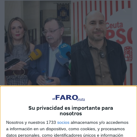
Fotos: Joaquín Viera
Su privacidad es importante para
nosotros
Nosotros y nuestros 1733
socios
almacenamos y/o accedemos
El presidente de la Ciudad, Juan Vivas, ha defendido el
a información en un dispositivo, como cookies, y procesamos
posicionamiento mostrado
en la reciente Conferencia de
datos personales, como identificadores únicos e información