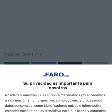
Imágenes: Óscar Román
La
Real Federación de Fútbol de Ceuta
celebró este
Su privacidad es importante para
lunes, en el Campo Emilio Cózar, la Gala de
Clausura de
nosotros
la Liga Escolar Femenina RFFCE
correspondiente a la
Nosotros y nuestros 1733
socios
almacenamos y/o accedemos
temporada 2025/2026.
a información en un dispositivo, como cookies, y procesamos
datos personales, como identificadores únicos e información
La
RFFCE ha celebrado un acto que ha servido para
estándar enviada por un dispositivo para publicidad y contenido