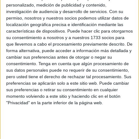
poner el broche final
a una temporada marcada por la
personalizado, medición de publicidad y contenido,
participación, la convivencia y el crecimiento del fútbol
investigación de audiencia y desarrollo de servicios.
Con su
permiso, nosotros y nuestros socios podemos utilizar datos de
femenino en el ámbito escolar, reconociendo el esfuerzo,
localización geográfica precisa e identificación mediante las
la dedicación y el compromiso de todas las alumnas
características de dispositivos. Puede hacer clic para otorgarnos
participantes, así como la implicación de los centros
su consentimiento a nosotros y a nuestros 1733 socios para
educativos que han formado parte de esta competición.
que llevemos a cabo el procesamiento previamente descrito. De
forma alternativa, puede acceder a información más detallada y
Antes de la
entrega de diplomas y reconocimientos
,
cambiar sus preferencias antes de otorgar o negar su
consentimiento.
Tenga en cuenta que algún procesamiento de
Olga Chaves
, vicepresidenta de la RFFCE, ha dirigido
sus datos personales puede no requerir de su consentimiento,
unas palabras de agradecimiento a los presentes,
pero usted tiene el derecho de rechazar tal procesamiento. Sus
remarcando los “esfuerzos y obstáculos” del fútbol
preferencias se aplicarán solo a este sitio web. Puede cambiar
femenino.
sus preferencias o retirar su consentimiento en cualquier
momento volviendo a este sitio y haciendo clic en el botón
Antes de la entrega de reconocimientos, se han entregado
"Privacidad" en la parte inferior de la página web.
placas en agradecimiento a varios miembros y
autoridades. También, se ha llamado a
Carmen Traverso,
Nora Ahmed y Amina, una chica de la liga escolar,
para
representa rel pasado presente y futuro del fútbol femenino