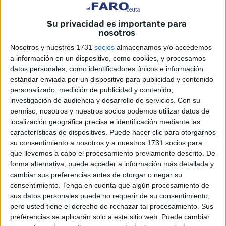
ciudad. Y, entre medias, aprovecha el tiempo
haciendo
manualidades, mirando sus recuerdos o
ampliando
Su privacidad es importante para
sus colecciones
.
nosotros
Nosotros y nuestros 1731
socios
almacenamos y/o accedemos
Este viernes, Agustín nos ha
abierto las puertas de su
a información en un dispositivo, como cookies, y procesamos
casa
y nos ha enseñado una habitación en la que
guarda
datos personales, como identificadores únicos e información
de todo
, desde diferentes
colecciones
hasta recuerdos
estándar enviada por un dispositivo para publicidad y contenido
personalizado, medición de publicidad y contenido,
de
su vida, su familia
y
manualidades y
obras de arte
investigación de audiencia y desarrollo de servicios.
Con su
que él mismo realiza.
permiso, nosotros y nuestros socios podemos utilizar datos de
localización geográfica precisa e identificación mediante las
características de dispositivos. Puede hacer clic para otorgarnos
su consentimiento a nosotros y a nuestros 1731 socios para
que llevemos a cabo el procesamiento previamente descrito. De
forma alternativa, puede acceder a información más detallada y
cambiar sus preferencias antes de otorgar o negar su
consentimiento.
Tenga en cuenta que algún procesamiento de
sus datos personales puede no requerir de su consentimiento,
pero usted tiene el derecho de rechazar tal procesamiento. Sus
preferencias se aplicarán solo a este sitio web. Puede cambiar