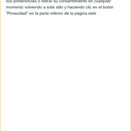
sus preferencias o retirar su consentimiento en cualquier
momento volviendo a este sitio y haciendo clic en el botón
"Privacidad" en la parte inferior de la página web.
Una habitación cargada de historias
Sentado en su sofá, nos ha
sacado álbumes de
diferentes colecciones
que ha ido haciendo a lo largo de
su vida. Las había de todo tipo. Una de
cupones de
lotería
, otra de
billetes de países de todo el mundo
,
propaganda de películas de cine
de hace décadas e
incluso
varios álbumes con sellos de Ceuta.
También nos ha enseñado
un álbum familiar
con
recuerdos de bodas, bautizos y comuniones, así como un
libro con
papeles y datos de su padre.
Otras de las cosas que Agustín nos ha dejado ver han sido
las manualidades que él mismo hace, como
un barco