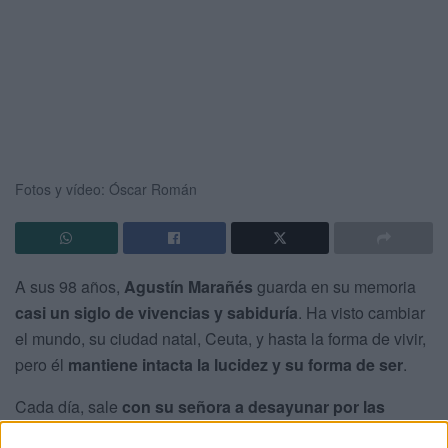
Fotos y vídeo: Óscar Román
A sus 98 años,
Agustín Marañés
guarda en su memoria
casi un siglo de vivencias y sabiduría
. Ha visto cambiar
el mundo, su ciudad natal, Ceuta, y hasta la forma de vivir,
pero él
mantiene intacta la lucidez y su forma de ser
.
Cada día, sale
con su señora a desayunar por las
mañanas
. Por la tarde, se da un paseo por las calles de la