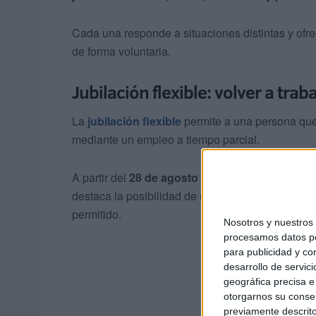
Cada una responde a situaciones distintas y ofrec
de forma voluntaria.
Jubilación flexible: volver a tra
La
jubilación flexible
permite a una persona que 
mediante un empleo a tiempo parcial.
A partir del
28 de agosto de 2026
, esta modalid
destaca la posibilidad de regresar al mercado l
permitido.
Nosotros y nuestro
procesamos datos per
para publicidad y co
desarrollo de servici
geográfica precisa e 
otorgarnos su conse
previamente descrito