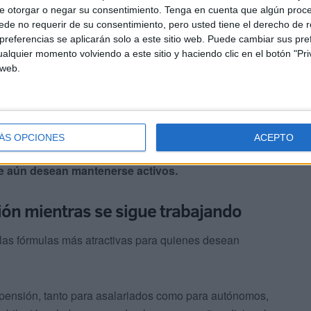
un 80% de la jornada habitual
, mientras continúan
e otorgar o negar su consentimiento.
Tenga en cuenta que algún proc
or ejemplo, quien trabaje media jornada percibirá el
de no requerir de su consentimiento, pero usted tiene el derecho de r
 su prestación.
referencias se aplicarán solo a este sitio web. Puede cambiar sus pref
alquier momento volviendo a este sitio y haciendo clic en el botón "Pri
 web.
micos adicionales
. Quienes regresen al trabajo al
podrán aumentar la parte de pensión que reciben
ÁS OPCIONES
ACEPTO
acilitar el regreso voluntario al mercado laboral y
ue aún desean mantenerse activos.
sión mientras se sigue trabajando
las fórmulas más atractivas para quienes desean
 pensión, tanto para asalariados como para autónomos,