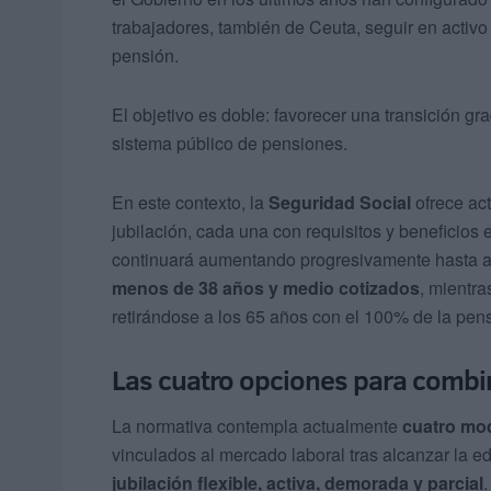
trabajadores, también de Ceuta, seguir en activo 
pensión.
El objetivo es doble: favorecer una transición grad
sistema público de pensiones.
En este contexto, la
Seguridad Social
ofrece act
jubilación, cada una con requisitos y beneficios 
continuará aumentando progresivamente hasta a
menos de 38 años y medio cotizados
, mientr
retirándose a los 65 años con el 100% de la pen
Las cuatro opciones para combin
La normativa contempla actualmente
cuatro mod
vinculados al mercado laboral tras alcanzar la eda
jubilación flexible, activa, demorada y parcial
.