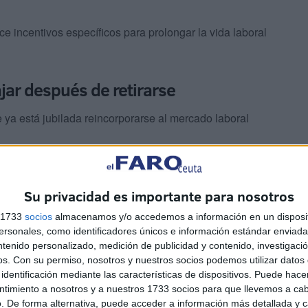
e incentivos específicos para prolongar la vida laboral
bajar después de retirarse
ya está jubilada reincorporarse al mercado laboral
ad incorporará importantes novedades. Entre ellas
aboral como autónomo, algo que hasta ahora no estaba
Su privacidad es importante para nosotros
s 1733
socios
almacenamos y/o accedemos a información en un disposit
sonales, como identificadores únicos e información estándar enviada 
ntenido personalizado, medición de publicidad y contenido, investigaci
os.
Con su permiso, nosotros y nuestros socios podemos utilizar datos 
identificación mediante las características de dispositivos. Puede hacer
ntimiento a nosotros y a nuestros 1733 socios para que llevemos a ca
. De forma alternativa, puede acceder a información más detallada y 