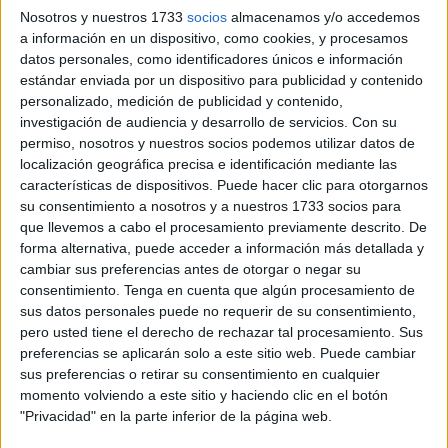
A su paso por la sede de la
Asociación Cultural
Nosotros y nuestros 1733
socios
almacenamos y/o accedemos
Descendientes de Militares Regulare
s, Acudemire, se ha
a información en un dispositivo, como cookies, y procesamos
dispuesto una mesa con pequeñas botellas de agua para
datos personales, como identificadores únicos e información
que quienes estaban siguiendo los pasos pudieran
estándar enviada por un dispositivo para publicidad y contenido
personalizado, medición de publicidad y contenido,
refrescarse.
investigación de audiencia y desarrollo de servicios.
Con su
permiso, nosotros y nuestros socios podemos utilizar datos de
Es el gesto que cada año -nunca fallan- se quiere tener.
localización geográfica precisa e identificación mediante las
Es, sin duda, un gesto especial que simboliza esa
características de dispositivos. Puede hacer clic para otorgarnos
convivencia y ese respeto entre culturas. Mejor manera de
su consentimiento a nosotros y a nuestros 1733 socios para
ser plasmado que esto no hay otra.
que llevemos a cabo el procesamiento previamente descrito. De
forma alternativa, puede acceder a información más detallada y
cambiar sus preferencias antes de otorgar o negar su
Una asociación volcada en cada
consentimiento.
Tenga en cuenta que algún procesamiento de
traslado
sus datos personales puede no requerir de su consentimiento,
pero usted tiene el derecho de rechazar tal procesamiento. Sus
preferencias se aplicarán solo a este sitio web. Puede cambiar
Los miembros de la asociación quieren estar ahí, como en
sus preferencias o retirar su consentimiento en cualquier
el Príncipe están los vecinos cuidando durante todo el año
momento volviendo a este sitio y haciendo clic en el botón
la iglesia y arropando en cada traslado a los ciudadanos
"Privacidad" en la parte inferior de la página web.
que acuden a cumplir con esta tradición, la del traslado.