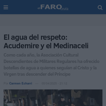
El agua del respeto:
Acudemire y el Medinaceli
Como cada año, la Asociación Cultural
Descendientes de Militares Regulares ha ofrecido
botellas de agua a quienes seguían al Cristo y la
Virgen tras descender del Príncipe
Por
Carmen Echarri
05/04/2025 - 21:12