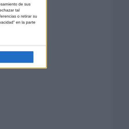
esamiento de sus
echazar tal
erencias o retirar su
vacidad" en la parte