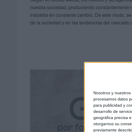
nuestra sociedad, produciendo constantemente 
industria en constante cambio. De este modo, se 
de la sociedad y en las tendencias del mercado c
Nosotros y nuestro
procesamos datos per
para publicidad y co
desarrollo de servici
geográfica precisa e 
otorgarnos su conse
previamente descrito