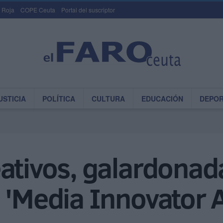
 Roja
COPE Ceuta
Portal del suscriptor
USTICIA
POLÍTICA
CULTURA
EDUCACIÓN
DEPO
ativos, galardonad
s 'Media Innovator