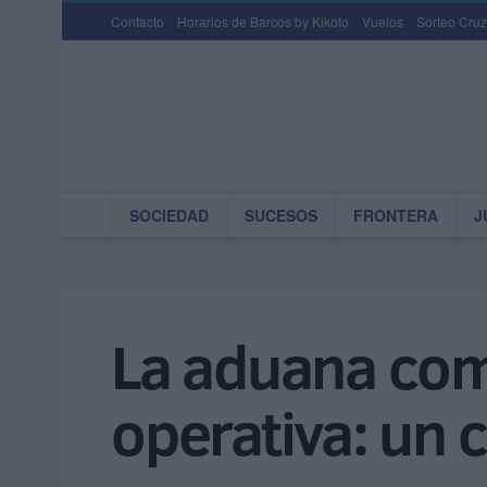
Contacto
Horarios de Barcos by Kikoto
Vuelos
Sorteo Cruz
SOCIEDAD
SUCESOS
FRONTERA
J
La aduana com
operativa: un 