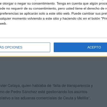
e otorgar o negar su consentimiento.
Tenga en cuenta que algún proc
de no requerir de su consentimiento, pero usted tiene el derecho de r
sigue siendo una opción descartada.
referencias se aplicarán solo a este sitio web. Puede cambiar sus pref
alquier momento volviendo a este sitio y haciendo clic en el botón "Pri
 web.
la opacidad del Gobierno
en su gestión de las aduanas
ÁS OPCIONES
ACEPTO
avier Celaya, quien hablaba de “falta de transparencia y
rno de Pedro Sánchez está gestionando los asuntos
elativo a las aduanas comerciales de Ceuta y Melilla”.