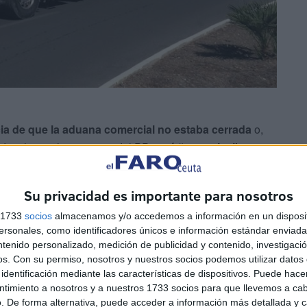
cia de que la aduana comercial no estaba cerrada
o,
o a los parlamentarios del PP,
está “operativa”.
Su privacidad es importante para nosotros
s 1733
socios
almacenamos y/o accedemos a información en un disposit
sonales, como identificadores únicos e información estándar enviada 
ntenido personalizado, medición de publicidad y contenido, investigaci
os.
Con su permiso, nosotros y nuestros socios podemos utilizar datos 
creto, de arena. La práctica totalidad de las operativas
identificación mediante las características de dispositivos. Puede hacer
terial, salvo un par con pescado que no se ha
ntimiento a nosotros y a nuestros 1733 socios para que llevemos a ca
.
. De forma alternativa, puede acceder a información más detallada y 