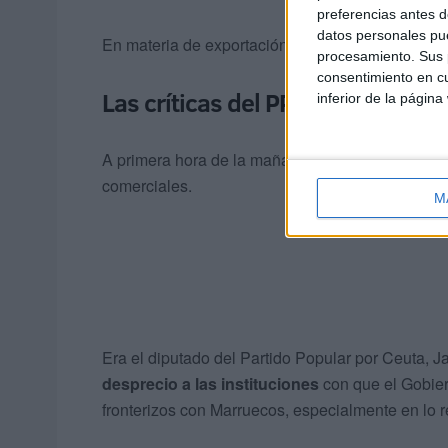
preferencias antes d
datos personales pue
En materia de exportación, la aduana comercial 
procesamiento. Sus p
consentimiento en cu
Las críticas del PP
inferior de la página
A primera hora de la mañana el PP denunciaba
comerciales.
M
Era el diputado del Partido Popular por Ceuta, J
desprecio a las instituciones
con que el Gobie
fronterizos con Marruecos, especialmente en lo r