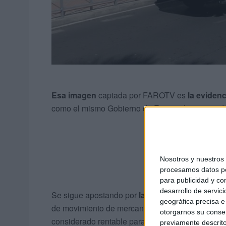
Esa imagen
captada por FAROTV es
la eviden
como el mismo Gobierno de España ha respondid
Nosotros y nuestro
procesamos datos per
para publicidad y co
desarrollo de servici
Se sigue apostando por
la importación
y, en con
geográfica precisa e 
de movimiento de mercancías ha sido de este ma
otorgarnos su conse
considerado rentable para el empresariado local
previamente descrito