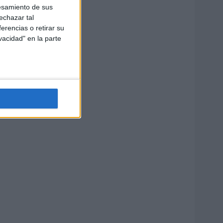
esamiento de sus
echazar tal
erencias o retirar su
vacidad" en la parte