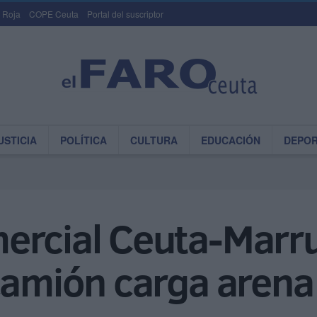
 Roja
COPE Ceuta
Portal del suscriptor
USTICIA
POLÍTICA
CULTURA
EDUCACIÓN
DEPO
ercial Ceuta-Marr
camión carga arena