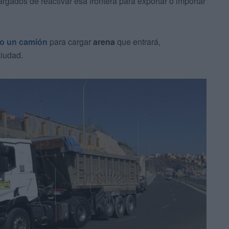
rgados de reactivar esa frontera para exportar o importar
do un camión
para cargar
arena
que entrará,
ciudad.