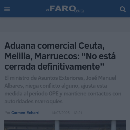
Aduana comercial Ceuta,
Melilla, Marruecos: “No está
cerrada definitivamente”
El ministro de Asuntos Exteriores, José Manuel
Albares, niega conflicto alguno, ajusta esta
medida al periodo OPE y mantiene contactos con
autoridades marroquíes
Por
Carmen Echarri
14/07/2025 - 12:21