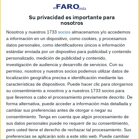
Lo asegura tras la polémica suscitada por la suspensión
Su privacidad es importante para
del tráfico de mercancías debido a la
coincidencia con el
nosotros
periodo OPE
.
Nosotros y nuestros 1733
socios
almacenamos y/o accedemos
a información en un dispositivo, como cookies, y procesamos
Preguntado en la Universidad Internacional Menéndez
datos personales, como identificadores únicos e información
Pelayo, en Santander, Albares se ha referido al
acuerdo
estándar enviada por un dispositivo para publicidad y contenido
alcanzado por ambos países
para reducir e, incluso,
personalizado, medición de publicidad y contenido,
investigación de audiencia y desarrollo de servicios.
Con su
paralizar temporalmente el flujo de mercancías cuando es
permiso, nosotros y nuestros socios podemos utilizar datos de
necesario destinar todos los esfuerzos al paso de viajeros,
localización geográfica precisa e identificación mediante las
como es el caso del paso del Estrecho.
características de dispositivos. Puede hacer clic para otorgarnos
su consentimiento a nosotros y a nuestros 1733 socios para
"Lo que quedamos de acuerdo es que las aduanas de
que llevemos a cabo el procesamiento previamente descrito. De
ambos países estén en contacto para intentar
compaginar
forma alternativa, puede acceder a información más detallada y
ambas cosas
y desde luego vamos a trabajar en esa
cambiar sus preferencias antes de otorgar o negar su
consentimiento.
Tenga en cuenta que algún procesamiento de
dirección", ha dicho.
sus datos personales puede no requerir de su consentimiento,
pero usted tiene el derecho de rechazar tal procesamiento. Sus
Contacto con Marruecos
preferencias se aplicarán solo a este sitio web. Puede cambiar