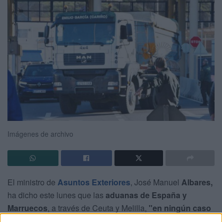
Imágenes de archivo
El ministro de
Asuntos Exteriores
, José Manuel
Albares,
ha dicho este lunes que las
aduanas de España y
Marruecos
, a través de Ceuta y Melilla,
"en ningún caso
están cerradas definitivamente".