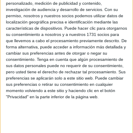
personalizado, medición de publicidad y contenido,
el fallo a cuyo contenido ha tenido acceso El Faro de
investigación de audiencia y desarrollo de servicios.
Con su
Ceuta.
permiso, nosotros y nuestros socios podemos utilizar datos de
localización geográfica precisa e identificación mediante las
Los hechos que dieron origen a este procedimiento se
características de dispositivos. Puede hacer clic para otorgarnos
remontan a noviembre de 2014, cuando agentes de la
su consentimiento a nosotros y a nuestros 1731 socios para
que llevemos a cabo el procesamiento previamente descrito. De
Policía Local se personaron en la
barriada del Príncipe
,
forma alternativa, puede acceder a información más detallada y
ya que a la espalda de la guardería municipal se estaba
cambiar sus preferencias antes de otorgar o negar su
construyendo una edificación de tres alturas más terraza,
consentimiento.
Tenga en cuenta que algún procesamiento de
levantada en terrenos propiedad de la ciudad. Al lado se
sus datos personales puede no requerir de su consentimiento,
pero usted tiene el derecho de rechazar tal procesamiento. Sus
estaba levantando además otra vivienda con estructura sin
preferencias se aplicarán solo a este sitio web. Puede cambiar
la correspondiente licencia y en terrenos destinados a
sus preferencias o retirar su consentimiento en cualquier
zona verde, de acuerdo al Plan Especial del Príncipe
momento volviendo a este sitio y haciendo clic en el botón
Alfonso, encuadrándose los hechos en una infracción a la
"Privacidad" en la parte inferior de la página web.
ordenanza reguladora de la disciplina urbanística.
La absolución se ha basado en que en el acto del juicio
oral que se celebró esta misma semana, no se llegó a
practicar ninguna prueba de cargo. La acusada declaró