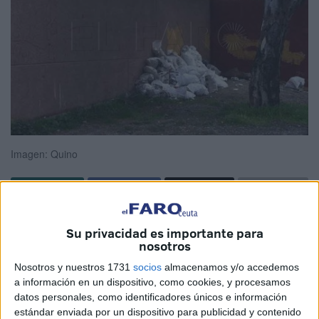
Imagen: Quino
La magistrada del
Juzgado de lo Penal número 1 de
Su privacidad es importante para
Ceuta
ha absuelto a una acusada de delito contra la
nosotros
ordenación del territorio y el urbanismo, por el que el
Nosotros y nuestros 1731
socios
almacenamos y/o accedemos
Ministerio Fiscal había solicitado una pena de 3 años de
a información en un dispositivo, como cookies, y procesamos
prisión. La sentencia, dictada in voce, es firme y recoge
datos personales, como identificadores únicos e información
estándar enviada por un dispositivo para publicidad y contenido
que no ha quedado probada la comisión del delito, según