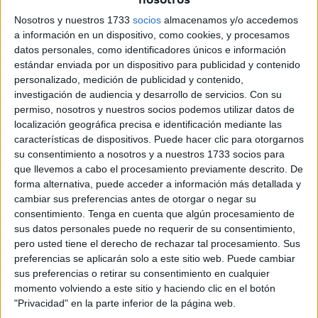
que parece ser una simple instrucción para ayudar a un
Nosotros y nuestros 1733
socios
almacenamos y/o accedemos
conocido, también en Ceuta. El resultado: perder la
a información en un dispositivo, como cookies, y procesamos
cuenta de WhatsApp
.
datos personales, como identificadores únicos e información
estándar enviada por un dispositivo para publicidad y contenido
La
Policía Nacional
ha lanzado una nueva advertencia a
personalizado, medición de publicidad y contenido,
través de sus redes sociales ante una
estafa
con la que
investigación de audiencia y desarrollo de servicios.
Con su
muchos no están familiarizados y que en principio no
permiso, nosotros y nuestros socios podemos utilizar datos de
genera sospecha alguna pues el mensaje es enviado por
localización geográfica precisa e identificación mediante las
características de dispositivos. Puede hacer clic para otorgarnos
un
contacto conocido
o al menos eso es lo que parece.
su consentimiento a nosotros y a nuestros 1733 socios para
que llevemos a cabo el procesamiento previamente descrito. De
forma alternativa, puede acceder a información más detallada y
cambiar sus preferencias antes de otorgar o negar su
consentimiento.
Tenga en cuenta que algún procesamiento de
sus datos personales puede no requerir de su consentimiento,
pero usted tiene el derecho de rechazar tal procesamiento. Sus
preferencias se aplicarán solo a este sitio web. Puede cambiar
sus preferencias o retirar su consentimiento en cualquier
momento volviendo a este sitio y haciendo clic en el botón
"Privacidad" en la parte inferior de la página web.