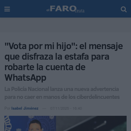
"Vota por mi hijo": el mensaje
que disfraza la estafa para
robarte la cuenta de
WhatsApp
La Policía Nacional lanza una nueva advertencia
para no caer en manos de los ciberdelincuentes
Por
Isabel Jiménez
07/11/2025 - 16:40