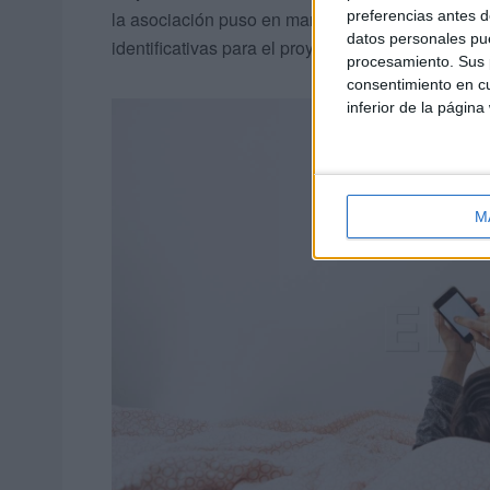
preferencias antes d
la asociación puso en marcha una campaña de cr
datos personales pue
identificativas para el proyecto
'Llama a casa de
procesamiento. Sus p
consentimiento en cu
inferior de la página
M