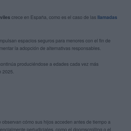
viles
crece en España, como es el caso de las
llamadas
impulsan espacios seguros para menores con el fin de
mentar la adopción de alternativas responsables.
 continúa produciéndose a edades cada vez más
n 2025.
e observan cómo sus hijos acceden antes de tiempo a
tencialmente perjudiciales, como el doomscrolling o el