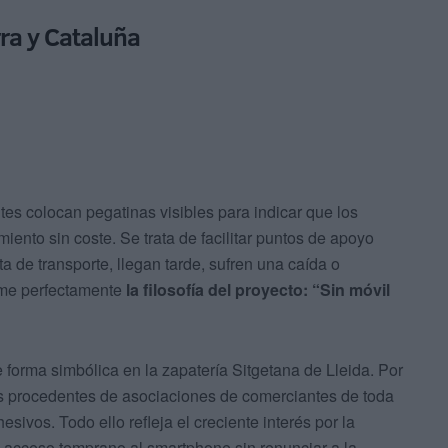
ra y Cataluña
es colocan pegatinas visibles para indicar que los
miento sin coste. Se trata de facilitar puntos de apoyo
ta de transporte, llegan tarde, sufren una caída o
ume perfectamente
la filosofía del proyecto: “Sin móvil
e forma simbólica en la zapatería Sitgetana de Lleida. Por
des procedentes de asociaciones de comerciantes de toda
ivos. Todo ello refleja el creciente interés por la
l acceso temprano al smartphone sin renunciar a la