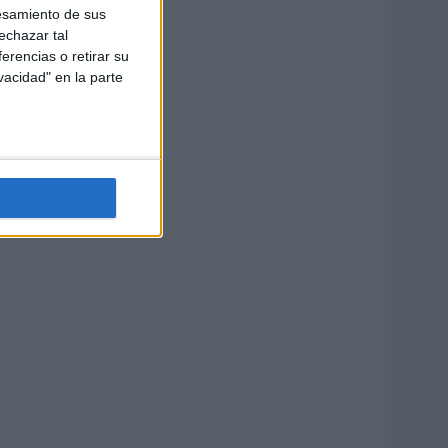
esamiento de sus
echazar tal
erencias o retirar su
vacidad" en la parte