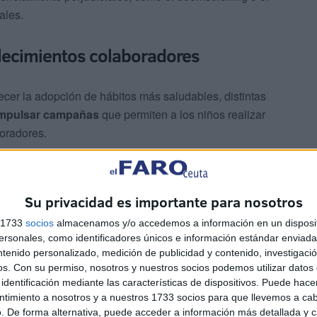
ales.
lecimientos colaboradores
recer la adopción de hábitos más saludables, distintas
mpulsar campañas
que permiten a los niños realizar
oradores.
Su privacidad es importante para nosotros
s 1733
socios
almacenamos y/o accedemos a información en un disposit
sonales, como identificadores únicos e información estándar enviada 
 vean obligados a entregar un smartphone a edades
ntenido personalizado, medición de publicidad y contenido, investigaci
os.
Con su permiso, nosotros y nuestros socios podemos utilizar datos 
 hijos puedan comunicarse en caso de necesidad.
identificación mediante las características de dispositivos. Puede hacer
ntimiento a nosotros y a nuestros 1733 socios para que llevemos a ca
al movimiento Adolescencia Libre de Móviles. En 2024,
. De forma alternativa, puede acceder a información más detallada y 