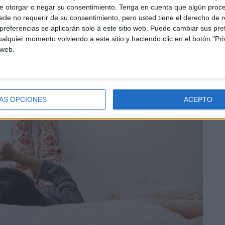
e otorgar o negar su consentimiento.
Tenga en cuenta que algún proc
owdfunding destinada a financiar pegatinas
de no requerir de su consentimiento, pero usted tiene el derecho de r
sde aquí'.
referencias se aplicarán solo a este sitio web. Puede cambiar sus pref
alquier momento volviendo a este sitio y haciendo clic en el botón "Pri
 web.
ÁS OPCIONES
ACEPTO