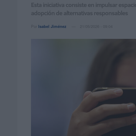
Esta iniciativa consiste en impulsar espac
adopción de alternativas responsables
Por
Isabel Jiménez
21/05/2026 - 09:04