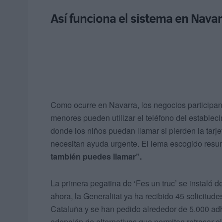
Así funciona el sistema en Navar
Como ocurre en Navarra, los negocios participant
menores pueden utilizar el teléfono del estableci
donde los niños puedan llamar si pierden la tarje
necesitan ayuda urgente. El lema escogido res
también puedes llamar”.
La primera pegatina de ‘Fes un truc’ se instaló d
ahora, la Generalitat ya ha recibido 45 solicitu
Cataluña y se han pedido alrededor de 5.000 adhes
adopción de alternativas que permitan retrasar e