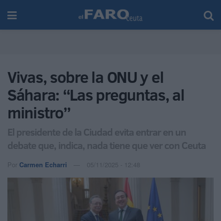
Vivas, sobre la ONU y el
Sáhara: “Las preguntas, al
ministro”
El presidente de la Ciudad evita entrar en un
debate que, indica, nada tiene que ver con Ceuta
Por
Carmen Echarri
05/11/2025 - 12:48