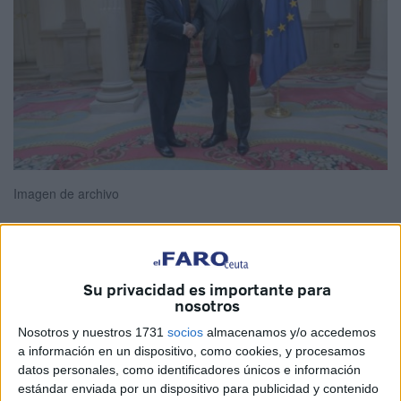
Imagen de archivo
El debate está en la prensa, también en tertulias y
Su privacidad es importante para
opiniones.
La
resolución sobre el Sáhara
provocó, de
nosotros
nuevo, que las dos ciudades hermanas, Ceuta y Melilla,
Nosotros y nuestros 1731
socios
almacenamos y/o accedemos
ocuparan espacio en los medios.
a información en un dispositivo, como cookies, y procesamos
datos personales, como identificadores únicos e información
Al presidente de la Ciudad, Juan Vivas, se le ha
estándar enviada por un dispositivo para publicidad y contenido