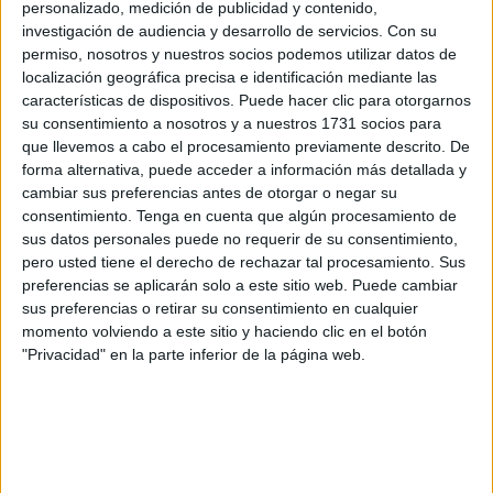
personalizado, medición de publicidad y contenido,
preguntado por esto. Ha tirado de capote cual torero en
investigación de audiencia y desarrollo de servicios.
Con su
plaza para evitar pronunciarse sobre un asunto de corte
permiso, nosotros y nuestros socios podemos utilizar datos de
internacional sobre cuya valoración no sería competente.
localización geográfica precisa e identificación mediante las
características de dispositivos. Puede hacer clic para otorgarnos
“En materia de política exterior y de relaciones
su consentimiento a nosotros y a nuestros 1731 socios para
diplomáticas y exteriores,
las preguntas hay que
que llevemos a cabo el procesamiento previamente descrito. De
forma alternativa, puede acceder a información más detallada y
hacérselas al ministro
, no a mí”, ha capeado a preguntas
cambiar sus preferencias antes de otorgar o negar su
de los periodistas.
consentimiento.
Tenga en cuenta que algún procesamiento de
sus datos personales puede no requerir de su consentimiento,
El Sáhara y Ceuta, ¿algo que decir?
pero usted tiene el derecho de rechazar tal procesamiento. Sus
preferencias se aplicarán solo a este sitio web. Puede cambiar
sus preferencias o retirar su consentimiento en cualquier
“Yo
acerca del Sáhara no tengo nada que opinar
momento volviendo a este sitio y haciendo clic en el botón
porque, entre otras cosas, entre el Sahara y Ceuta
no hay
"Privacidad" en la parte inferior de la página web.
la más mínima relación
de ningún tipo, tampoco desde el
punto de vista de la consideración de la
soberanía del
territorio
porque Ceuta es rotunda y absolutamente
España, y no quiero repetir que lo dice la historia, lo
acredita el derecho y lo quieren todos los ceutíes recen