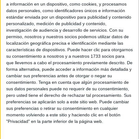
a información en un dispositivo, como cookies, y procesamos
Pero no es el único. El diario
El Español
, que ha realizado
datos personales, como identificadores únicos e información
recientemente un foro en Ceuta, publica una tribuna con el
estándar enviada por un dispositivo para publicidad y contenido
siguiente titular: “Y ahora,
Marruecos irá a por
Ceuta y
personalizado, medición de publicidad y contenido,
Melilla
”.
investigación de audiencia y desarrollo de servicios.
Con su
permiso, nosotros y nuestros socios podemos utilizar datos de
El rotativo dirigido por Pedro J.Ramírez alude al
localización geográfica precisa e identificación mediante las
características de dispositivos. Puede hacer clic para otorgarnos
expediente Sáhara y sus consecuencias.
su consentimiento a nosotros y a nuestros 1733 socios para
que llevemos a cabo el procesamiento previamente descrito. De
El medio
La Razón
se suma al carro con otro artículo:
forma alternativa, puede acceder a información más detallada y
“
Qué hará la ONU si Marruecos invade Ceuta y Melilla
”,
cambiar sus preferencias antes de otorgar o negar su
se pregunta.
consentimiento.
Tenga en cuenta que algún procesamiento de
sus datos personales puede no requerir de su consentimiento,
Así,
el voto del Consejo de Seguridad de la ONU
sobre
pero usted tiene el derecho de rechazar tal procesamiento. Sus
una resolución que respalda el plan marroquí de
preferencias se aplicarán solo a este sitio web. Puede cambiar
sus preferencias o retirar su consentimiento en cualquier
autonomía termina salpicando directamente en el ámbito
momento volviendo a este sitio y haciendo clic en el botón
mediático a las dos ciudades hermanas y no precisamente
"Privacidad" en la parte inferior de la página web.
para bien, sino para ponerlas de nuevo en el foco de la
inestabilidad política o de las tensiones.