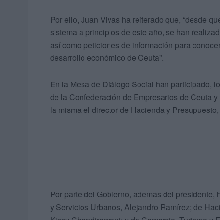
Por ello, Juan Vivas ha reiterado que, “desde q
sistema a principios de este año, se han realiz
así como peticiones de información para conocer 
desarrollo económico de Ceuta”.
En la Mesa de Diálogo Social han participado, 
de la Confederación de Empresarios de Ceuta y
la misma el director de Hacienda y Presupuesto,
Por parte del Gobierno, además del presidente,
y Servicios Urbanos, Alejandro Ramírez; de Hac
Kissy Chandiramani; y de Comercio, Turismo y E