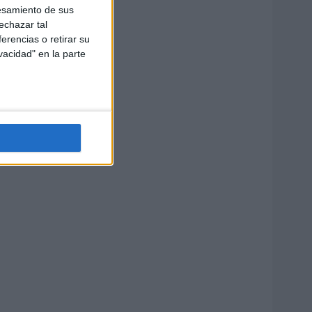
esamiento de sus
echazar tal
erencias o retirar su
vacidad" en la parte