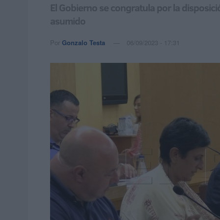
El Gobierno se congratula por la disposici
asumido
Por
Gonzalo Testa
06/09/2023 - 17:31