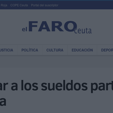
 Roja
COPE Ceuta
Portal del suscriptor
USTICIA
POLÍTICA
CULTURA
EDUCACIÓN
DEPO
ar a los sueldos par
ja