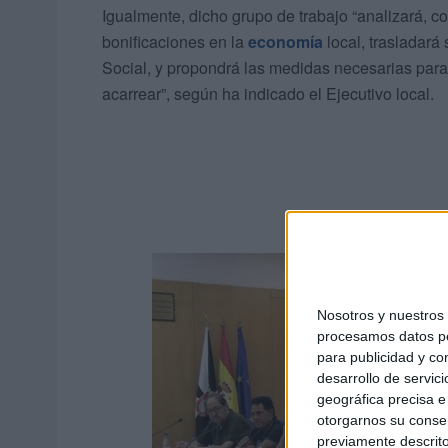
Igualmente, dicho grupo de trabajo “analizará, c
bonificaciones en la
economía
local, trasladará
Social, y propondrá las medidas necesarias para 
acarrear”, según ha indicado el Ejecutivo local.
Nosotros y nuestro
procesamos datos per
para publicidad y co
desarrollo de servici
geográfica precisa e 
otorgarnos su conse
previamente descrito