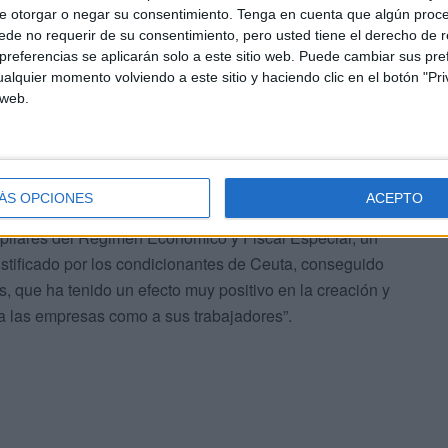
e otorgar o negar su consentimiento.
Tenga en cuenta que algún proc
de no requerir de su consentimiento, pero usted tiene el derecho de r
referencias se aplicarán solo a este sitio web. Puede cambiar sus pref
alquier momento volviendo a este sitio y haciendo clic en el botón "Pri
 web.
ÁS OPCIONES
ACEPTO
unto de capital importancia por ser, el sistema de
s pilares del Régimen Económico y Fiscal Especial, un
stificado por los condicionantes de Ceuta, conseguido
s, que ha tenido un efecto muy positivo en la creación y
a las empresas como a sus trabajadores”.