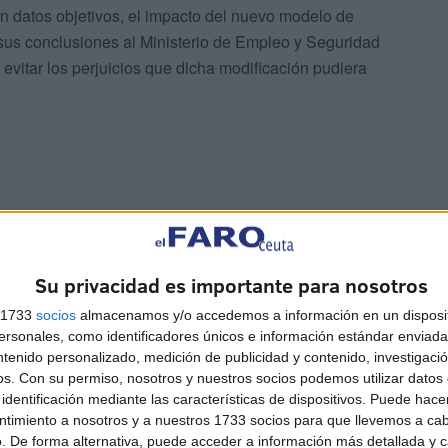
on datos objetivos, el impacto del nuevo modelo de
 sus conclusiones al Ministerio de Empleo y Seguridad
evitar los perjuicios que dicha modificación pudiera
Su privacidad es importante para nosotros
s 1733
socios
almacenamos y/o accedemos a información en un disposit
sonales, como identificadores únicos e información estándar enviada 
ntenido personalizado, medición de publicidad y contenido, investigaci
os.
Con su permiso, nosotros y nuestros socios podemos utilizar datos 
identificación mediante las características de dispositivos. Puede hacer
ntimiento a nosotros y a nuestros 1733 socios para que llevemos a ca
. De forma alternativa, puede acceder a información más detallada y 