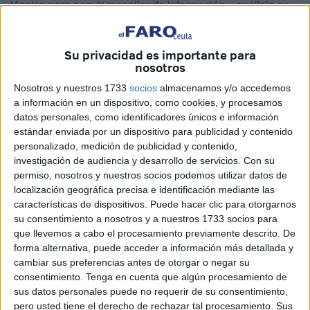
técnica para seguir recopilando información y análisis en
torno al cambio en el régimen de
bonificaciones
en las
cuotas empresariales a la
Seguridad Social
Su privacidad es importante para
implementado unilateralmente por el Ministerio de Trabajo
nosotros
desde el pasado viernes y que “solo trae problemas”, tal y
Nosotros y nuestros 1733
socios
almacenamos y/o accedemos
como han coincidido.
a información en un dispositivo, como cookies, y procesamos
datos personales, como identificadores únicos e información
Su objetivo común es derogarlo, pero mientras intentarán
estándar enviada por un dispositivo para publicidad y contenido
alcanzar acuerdos que garanticen la “paz social”
personalizado, medición de publicidad y contenido,
repercutiendo parte del ahorro empresarial en los salarios
investigación de audiencia y desarrollo de servicios.
Con su
de los empleados, como se ha intentado hacer hasta
permiso, nosotros y nuestros socios podemos utilizar datos de
localización geográfica precisa e identificación mediante las
ahora.
características de dispositivos. Puede hacer clic para otorgarnos
su consentimiento a nosotros y a nuestros 1733 socios para
Según han explicado los presidentes de la
que llevemos a cabo el procesamiento previamente descrito. De
Confederación de Empresarios
y la
Cámara
, Arantxa
forma alternativa, puede acceder a información más detallada y
Campos y Karim Bulaix, y los secretarios generales de
cambiar sus preferencias antes de otorgar o negar su
UGT
y
CCOO
en Ceuta, Juan Carlos Pérez y Emilio
consentimiento.
Tenga en cuenta que algún procesamiento de
sus datos personales puede no requerir de su consentimiento,
Postigo, dicho foro tendrá la misión de seguir fortaleciendo
pero usted tiene el derecho de rechazar tal procesamiento. Sus