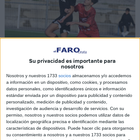
Imagen de archivo
Su privacidad es importante para
nosotros
Nosotros y nuestros 1733
socios
almacenamos y/o accedemos
a información en un dispositivo, como cookies, y procesamos
Las selecciones masculinas sub-14 y sub-16 de Ceuta
datos personales, como identificadores únicos e información
ya conocen a sus rivales para la primera fase del
estándar enviada por un dispositivo para publicidad y contenido
personalizado, medición de publicidad y contenido,
Campeonato de España de Selecciones Autonómicas
investigación de audiencia y desarrollo de servicios.
Con su
(CESA)
, que se
disputará del 31 de octubre al 2 de
permiso, nosotros y nuestros socios podemos utilizar datos de
noviembre de 2025
.
localización geográfica precisa e identificación mediante las
características de dispositivos. Puede hacer clic para otorgarnos
En esta edición, la
Real Federación Española de Fútbol
su consentimiento a nosotros y a nuestros 1733 socios para