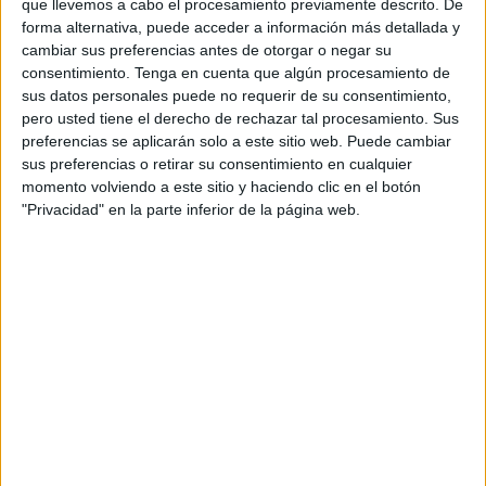
ha establecido un nuevo formato competitivo
,
que llevemos a cabo el procesamiento previamente descrito. De
dividiendo a las 19 selecciones autonómicas en dos
forma alternativa, puede acceder a información más detallada y
cambiar sus preferencias antes de otorgar o negar su
divisiones en función de los resultados obtenidos en los
consentimiento.
Tenga en cuenta que algún procesamiento de
últimos cuatro años.
sus datos personales puede no requerir de su consentimiento,
pero usted tiene el derecho de rechazar tal procesamiento. Sus
Segunda División, grupo 2
preferencias se aplicarán solo a este sitio web. Puede cambiar
sus preferencias o retirar su consentimiento en cualquier
momento volviendo a este sitio y haciendo clic en el botón
Ceuta competirá en la Segunda División
, Grupo 2, que
"Privacidad" en la parte inferior de la página web.
estará formado por las selecciones de Extremadura,
Región de Murcia, La Rioja y
Ceuta
, siendo Murcia la
sede de los encuentros.
“Las selecciones ceutíes sub-14 y sub-16 buscarán
realizar un gran papel en esta primera fase, con el objetivo
de seguir creciendo y aspirar al ascenso de categoría en
próximas ediciones”, comenta la Real Federación de
Fútbol de Ceuta en una nota de prensa.