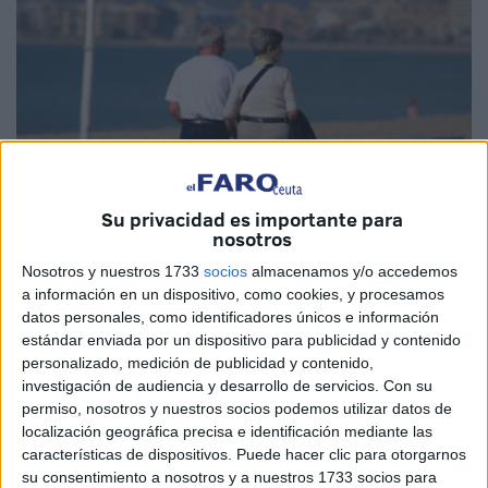
Su privacidad es importante para
nosotros
EFE
Nosotros y nuestros 1733
socios
almacenamos y/o accedemos
a información en un dispositivo, como cookies, y procesamos
datos personales, como identificadores únicos e información
estándar enviada por un dispositivo para publicidad y contenido
personalizado, medición de publicidad y contenido,
El Gobierno presentó como una de las principales
investigación de audiencia y desarrollo de servicios.
Con su
novedades de la nueva campaña de
viajes del Imserso
permiso, nosotros y nuestros socios podemos utilizar datos de
los paquetes turísticos
baratos
con un coste de
50 euros
,
localización geográfica precisa e identificación mediante las
que viene a sumarse a la oferta ya vigente que incluye
características de dispositivos. Puede hacer clic para otorgarnos
su consentimiento a nosotros y a nuestros 1733 socios para
otros destinos y también a
Ceuta y Melilla
.