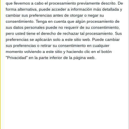
que llevemos a cabo el procesamiento previamente descrito. De
forma alternativa, puede acceder a información más detallada y
Estos
viajes del Imserso
están dirigidos a
personas con
cambiar sus preferencias antes de otorgar o negar su
menores ingresos
, concretamente a aquellas cuyos
consentimiento.
Tenga en cuenta que algún procesamiento de
recursos no superan las pensiones no contributivas
sus datos personales puede no requerir de su consentimiento,
de jubilación o incapacidad de la Seguridad Social
.
pero usted tiene el derecho de rechazar tal procesamiento. Sus
preferencias se aplicarán solo a este sitio web. Puede cambiar
Sin embargo, esta iniciativa, que fue anunciada con gran
sus preferencias o retirar su consentimiento en cualquier
momento volviendo a este sitio y haciendo clic en el botón
expectación,
no ha logrado captar el interés previsto
.
"Privacidad" en la parte inferior de la página web.
Según ha podido saber
Preferente
, especializado en
información del sector turístico, el Imserso está tratando de
revertir la situación y ha comenzado a remitir cartas a
pensionistas con el objetivo de cubrir las 7.447 plazas
reservadas para este colectivo con menos recursos.
En esas comunicaciones, a las que ha tenido acceso este
medio, la directora general del organismo, Mayte Sancho,
admite que
“existe un número significativo de plazas”
con precios baratos que aún no han sido reservadas