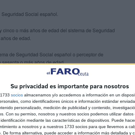
e Seguridad Social español.
 y cinco o más años de edad del sistema de Seguridad
 años de edad.
stema de Seguridad Social español o perceptor de
n sesenta o más años de edad.
e la Seguridad Social español, con sesenta y cinco años
Su privacidad es importante para nosotros
s 1733
socios
almacenamos y/o accedemos a información en un disposit
sonales, como identificadores únicos e información estándar enviada 
iempre que reúnan alguno de los requisitos incluidos en
ntenido personalizado, medición de publicidad y contenido, investigaci
os.
Con su permiso, nosotros y nuestros socios podemos utilizar datos 
identificación mediante las características de dispositivos. Puede hacer
yan retornado a España, siempre que sean pensionistas
ntimiento a nosotros y a nuestros 1733 socios para que llevemos a ca
. De forma alternativa, puede acceder a información más detallada y 
l del país o países a los que hubieran emigrado.