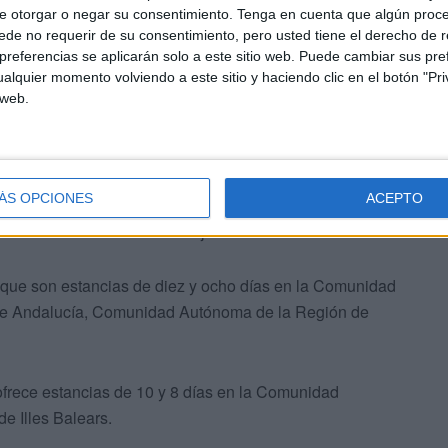
e otorgar o negar su consentimiento.
Tenga en cuenta que algún proc
de no requerir de su consentimiento, pero usted tiene el derecho de r
viaje?
referencias se aplicarán solo a este sitio web. Puede cambiar sus pref
alquier momento volviendo a este sitio y haciendo clic en el botón "Pri
 web.
ÁS OPCIONES
ACEPTO
e distas modalidades de viaje.
 que son estancias de diez y ocho días en la Comunidad
 Andalucía, Comunidad Autónoma de la Región de
ofrece estancias de 10 y 8 días en la Comunidad
 Illes Balears.