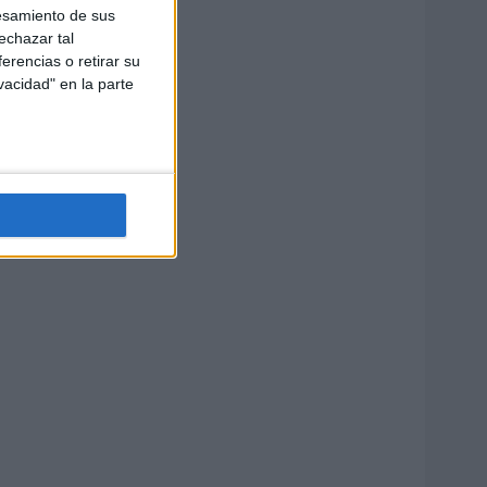
esamiento de sus
echazar tal
erencias o retirar su
vacidad" en la parte