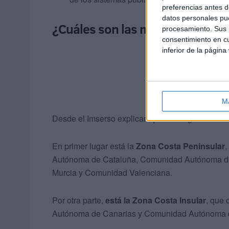
preferencias antes d
datos personales pue
¿Cuáles son las modalidades de 
procesamiento. Sus p
consentimiento en cu
inferior de la página
M
Desde el Imserso explican que el Programa ofrec
En primer lugar está la
Zona Costa Peninsular
,
Autónoma de Cataluña, Comunidad Autónoma de
Murcia y Comunidad Valenciana.
Por otra parte,
está la Zona Costa Insular
, que 
Autónoma de Canarias y Comunidad Autónoma de