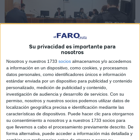
Su privacidad es importante para
nosotros
Nosotros y nuestros 1733
socios
almacenamos y/o accedemos
a información en un dispositivo, como cookies, y procesamos
Diego Naranjo
datos personales, como identificadores únicos e información
estándar enviada por un dispositivo para publicidad y contenido
personalizado, medición de publicidad y contenido,
investigación de audiencia y desarrollo de servicios.
Con su
permiso, nosotros y nuestros socios podemos utilizar datos de
Conduciendo un Volkswagen modelo Touran. De copiloto
localización geográfica precisa e identificación mediante las
su pareja y de acompañantes tres hijos menores de edad.
características de dispositivos. Puede hacer clic para otorgarnos
Esta es la radiografía de una familia que el pasado enero
su consentimiento a nosotros y a nuestros 1733 socios para
que llevemos a cabo el procesamiento previamente descrito. De
abandonaba Ceuta y que hubiera quedado en un
forma alternativa, puede acceder a información más detallada y
embarque más de no ser porque la Guardia Civil
encontró
cambiar sus preferencias antes de otorgar o negar su