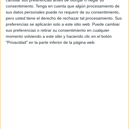
casi 58 kilos de hachís escondidos en distintas partes
consentimiento.
Tenga en cuenta que algún procesamiento de
del coche
.
sus datos personales puede no requerir de su consentimiento,
pero usted tiene el derecho de rechazar tal procesamiento. Sus
El marroquí, con permiso de trabajo y residencia en
preferencias se aplicarán solo a este sitio web. Puede cambiar
España, ha terminado condenado a 3 años y 10 meses de
sus preferencias o retirar su consentimiento en cualquier
momento volviendo a este sitio y haciendo clic en el botón
prisión por un delito contra la salud pública después de
"Privacidad" en la parte inferior de la página web.
reconocer la autoría de este pase de
drogas
.
El titular del
Juzgado
de lo Penal número 2 dictó
sentencia concretando que, cuando cumpla dos tercios de
esa condena, se le expulsará a Marruecos si no es capaz
de demostrar arraigo en nuestro país.
A la pena de
cárcel
se añade una multa de 388.757 euros
asociada al valor de la mercancía con la que intentó
embarcar, aunque hasta el final insistía en que nada tenía
que ver con ese lote de narcóticos.
El vehículo intervenido, que era propiedad de un tercero,