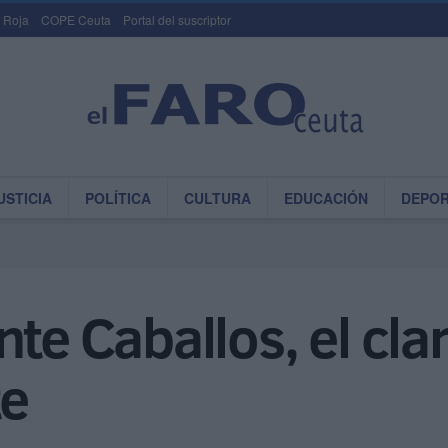
 Roja
COPE Ceuta
Portal del suscriptor
USTICIA
POLÍTICA
CULTURA
EDUCACIÓN
DEPO
te Caballos, el cla
e