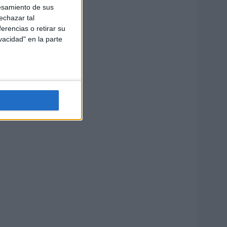
esamiento de sus
echazar tal
erencias o retirar su
vacidad" en la parte