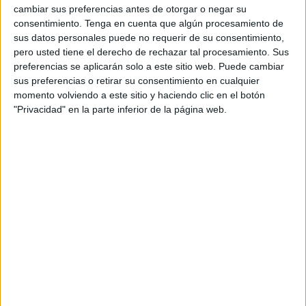
Lo ha anunciado la Autoridad Portuaria, que recibirá en el
cambiar sus preferencias antes de otorgar o negar su
consentimiento.
Tenga en cuenta que algún procesamiento de
muelle de España
a este velero crucero que llega por vez
sus datos personales puede no requerir de su consentimiento,
primera a nuestra ciudad.
pero usted tiene el derecho de rechazar tal procesamiento. Sus
preferencias se aplicarán solo a este sitio web. Puede cambiar
En la página web de la compañía se describe que tiene
sus preferencias o retirar su consentimiento en cualquier
cinco mástiles, 2.700 m² de cubierta de teca, pasamanos
momento volviendo a este sitio y haciendo clic en el botón
de caoba y 184 cabinas decoradas con un cuidado
"Privacidad" en la parte inferior de la página web.
refinado y sobrio. “Este sailing yacht de tamaño humano
evoca una época en la que un crucero aún significaba lujo,
calma y voluptuosidad”, explica.
Pues bien, ese
monstruo de los mares
podrá apreciarse
en Ceuta con todo lujo de detalles. “A bordo, cuatro puntos
cardinales: bienestar, espíritu festivo, comunión con el
océano y placer del descubrimiento”, explican.
Las gestiones realizadas por la
Autoridad Portuaria