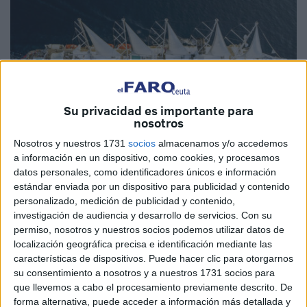
Su privacidad es importante para
nosotros
Nosotros y nuestros 1731
socios
almacenamos y/o accedemos
a información en un dispositivo, como cookies, y procesamos
Imagen cedida
datos personales, como identificadores únicos e información
estándar enviada por un dispositivo para publicidad y contenido
personalizado, medición de publicidad y contenido,
investigación de audiencia y desarrollo de servicios.
Con su
permiso, nosotros y nuestros socios podemos utilizar datos de
No todos los días puede apreciarse este auténtico tesoro
localización geográfica precisa e identificación mediante las
del mar. Es el
velero crucero Club Med 2
, de la compañía
características de dispositivos. Puede hacer clic para otorgarnos
francesa ClubMed, que este sábado atracará en el
puerto
su consentimiento a nosotros y a nuestros 1731 socios para
de Ceuta.
que llevemos a cabo el procesamiento previamente descrito. De
forma alternativa, puede acceder a información más detallada y