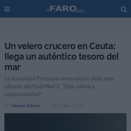
Un velero crucero en Ceuta:
llega un auténtico tesoro del
mar
La Autoridad Portuaria comunica la visita este
sábado del Club Med 2, “lujo, calma y
voluptuosidad”
Por
Carmen Echarri
08/11/2024 - 10:29