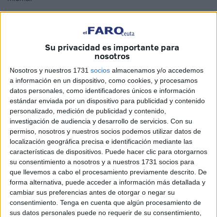
Hafsa El Outmani,
vecina afectada
, recurrió a FaroTV con
gran indignación para denunciar lo ocurrido. “Nos pintaron
las líneas amarillas a finales de agosto cuando
Su privacidad es importante para
nosotros
prácticamente todos los vecinos estaban de vacaciones y
nos encontramos sin aparcamiento”, explica.
Nosotros y nuestros 1731
socios
almacenamos y/o accedemos
a información en un dispositivo, como cookies, y procesamos
datos personales, como identificadores únicos e información
estándar enviada por un dispositivo para publicidad y contenido
personalizado, medición de publicidad y contenido,
investigación de audiencia y desarrollo de servicios.
Con su
permiso, nosotros y nuestros socios podemos utilizar datos de
localización geográfica precisa e identificación mediante las
características de dispositivos. Puede hacer clic para otorgarnos
su consentimiento a nosotros y a nuestros 1731 socios para
que llevemos a cabo el procesamiento previamente descrito. De
forma alternativa, puede acceder a información más detallada y
cambiar sus preferencias antes de otorgar o negar su
consentimiento.
Tenga en cuenta que algún procesamiento de
sus datos personales puede no requerir de su consentimiento,