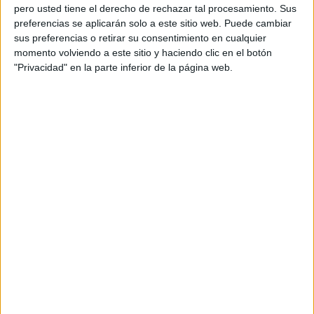
En más de 30 años que llevan los vecinos viviendo en la
pero usted tiene el derecho de rechazar tal procesamiento. Sus
preferencias se aplicarán solo a este sitio web. Puede cambiar
Almadraba nunca había ocurrido algo así.
sus preferencias o retirar su consentimiento en cualquier
momento volviendo a este sitio y haciendo clic en el botón
La entrada se ha impuesto por un callejón sin asfaltar.
"Privacidad" en la parte inferior de la página web.
Según El Outmani, “por ahí no puede pasar un coche, eso
está fatal”.
“Hemos ido al Ayuntamiento a pedir solución pero se
pasan la pelota entre
Delegación
y
Ayuntamiento
”.
Mariam Mimon (vecina
afectada): "Tenemos niños
chicos que salen a la calle y
ahora los vehículos pasan
volando"
Otra vecina afectada, Maricarmen Muñoz apunta que “vino