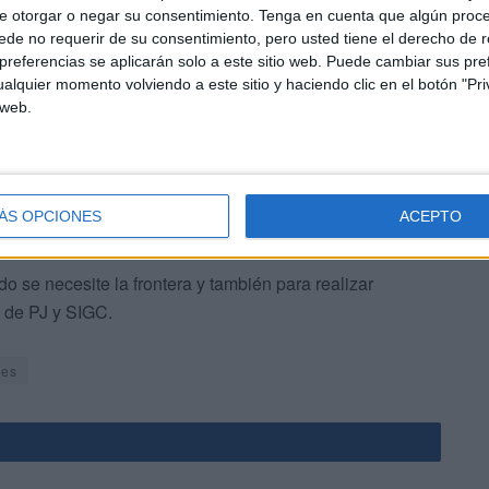
e otorgar o negar su consentimiento.
Tenga en cuenta que algún proc
ia de seguridad
en colaboración directa con otras
de no requerir de su consentimiento, pero usted tiene el derecho de r
referencias se aplicarán solo a este sitio web. Puede cambiar sus pref
ndo a cabo distintos operativos tanto de controles,
alquier momento volviendo a este sitio y haciendo clic en el botón "Pri
registros.
 web.
ÁS OPCIONES
ACEPTO
 se necesite la frontera y también para realizar
de PJ y SIGC.
nes