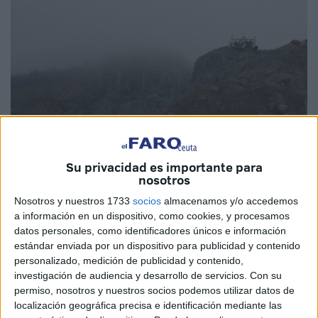
Su privacidad es importante para
nosotros
Archivo
Nosotros y nuestros 1733
socios
almacenamos y/o accedemos
a información en un dispositivo, como cookies, y procesamos
datos personales, como identificadores únicos e información
estándar enviada por un dispositivo para publicidad y contenido
personalizado, medición de publicidad y contenido,
La sección sindical de USO-Trace
ha vuelto a denunciar
investigación de audiencia y desarrollo de servicios.
Con su
este viernes el estado de las instalaciones que esta
permiso, nosotros y nuestros socios podemos utilizar datos de
empresa tiene en Ceuta, que se encuentran debajo de una
localización geográfica precisa e identificación mediante las