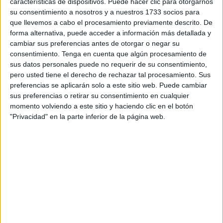
características de dispositivos. Puede hacer clic para otorgarnos
cantera
en Benzú,
en la que aseguran que se exponen a
su consentimiento a nosotros y a nuestros 1733 socios para
un peligro además de otros problemas que van surgiendo.
que llevemos a cabo el procesamiento previamente descrito. De
Por ello, han exigido a la Ciudad que “no nos tomen el
forma alternativa, puede acceder a información más detallada y
pelo más” y que después de ocho años les trasladen “de
cambiar sus preferencias antes de otorgar o negar su
una vez por todas” a unas instalaciones “dignas”.
consentimiento.
Tenga en cuenta que algún procesamiento de
sus datos personales puede no requerir de su consentimiento,
De esta manera lo ha explicado el delegado sindical
de
pero usted tiene el derecho de rechazar tal procesamiento. Sus
preferencias se aplicarán solo a este sitio web. Puede cambiar
USO-Trace
, Juan Montoya García, que ha criticado que
sus preferencias o retirar su consentimiento en cualquier
“después de tantos años” reclamando el alojamiento de la
momento volviendo a este sitio y haciendo clic en el botón
base de las instalaciones de la empresa en otra
"Privacidad" en la parte inferior de la página web.
localización desde 2013 “cuando se hizo el cambio de
empresa” aún no se les haya hecho caso.
Por ello, desde el sindicato continúan reivindicando a la
Ciudad autónoma que “traten este asunto que tienen
pendiente y no nos tomen el pelo más sobre las
necesitadas instalaciones” para el personal de la empresa
que presta el servicio de limpieza en la ciudad.