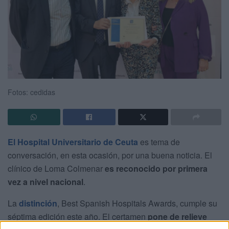
Fotos: cedidas
El Hospital Universitario de Ceuta
es tema de
conversación, en esta ocasión, por una buena noticia. El
clínico de Loma Colmenar
es reconocido por primera
vez a nivel nacional
.
La
distinción
, Best Spanish Hospitals Awards, cumple su
séptima edición este año. El certamen
pone de relieve