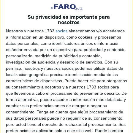
cada año a los tres centros sanitarios
con mayores
resultados han dado. Existen categorías por cada área
especializada.
Su privacidad es importante para
nosotros
Lo acompañan en el podio los Hospitales Universitarios de
Nosotros y nuestros 1733
socios
almacenamos y/o accedemos
Vinalopó y de La Ribera. El servicio local ha superado a
a información en un dispositivo, como cookies, y procesamos
otros muchos candidatos, en concreto, sesenta y siete
datos personales, como identificadores únicos e información
estándar enviada por un dispositivo para publicidad y contenido
aspirantes. Esta vez han participado
149 centros tanto
personalizado, medición de publicidad y contenido,
públicos como privados
. Representan a un total de 15
investigación de audiencia y desarrollo de servicios.
Con su
comunidades autónomas.
permiso, nosotros y nuestros socios podemos utilizar datos de
localización geográfica precisa e identificación mediante las
"Orgullo"
características de dispositivos. Puede hacer clic para otorgarnos
su consentimiento a nosotros y a nuestros 1733 socios para
que llevemos a cabo el procesamiento previamente descrito. De
El
galardón
fue recogido por el director territorial del
forma alternativa, puede acceder a información más detallada y
Instituto Nacional de Gestión Sanitaria, Jesús Lopera,
cambiar sus preferencias antes de otorgar o negar su
durante la ceremonia celebrada en Barcelona este martes.
consentimiento.
Tenga en cuenta que algún procesamiento de
sus datos personales puede no requerir de su consentimiento,
“El galardón reconoce el
esfuerzo, la innovación y la
pero usted tiene el derecho de rechazar tal procesamiento. Sus
entrega
de un equipo profesional y de gestión que cada
preferencias se aplicarán solo a este sitio web. Puede cambiar