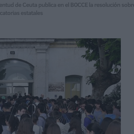
entud de Ceuta publica en el BOCCE la resolución sobr
atorias estatales