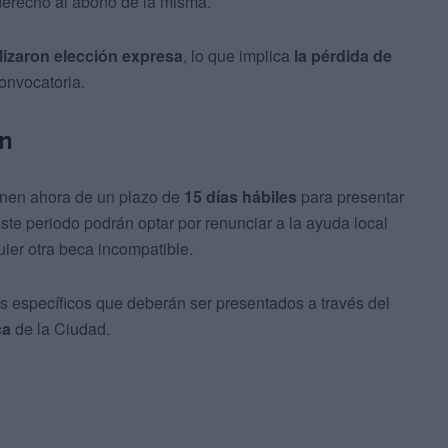
 derecho al abono de la misma.
lizaron elección expresa
, lo que implica
la pérdida de
onvocatoria.
ón
onen ahora de un plazo de
15 días hábiles
para presentar
ste periodo podrán optar por renunciar a la ayuda local
quier otra beca incompatible.
os específicos que deberán ser presentados a través del
ca
de la Ciudad.