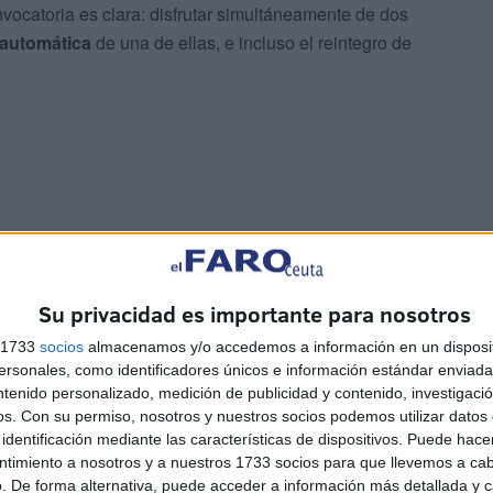
vocatoria es clara: disfrutar simultáneamente de dos
 automática
de una de ellas, e incluso el reintegro de
entes a numerosos estudiantes, incluidos en un listado
riendo en un supuesto de duplicidad en la percepción de
Su privacidad es importante para nosotros
s 1733
socios
almacenamos y/o accedemos a información en un disposit
sonales, como identificadores únicos e información estándar enviada 
rias
ntenido personalizado, medición de publicidad y contenido, investigaci
os.
Con su permiso, nosotros y nuestros socios podemos utilizar datos 
identificación mediante las características de dispositivos. Puede hacer
renuncia expresa
de varios solicitantes que ya han
ntimiento a nosotros y a nuestros 1733 socios para que llevemos a ca
concedida por la
Ciudad de Ceuta
, al haber optado por
. De forma alternativa, puede acceder a información más detallada y 