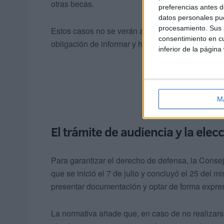
otras becas.
preferencias antes d
datos personales pue
procesamiento. Sus p
Estos casos no se verán afectados por el proced
consentimiento en cu
obligación de informar y han formalizado su renu
inferior de la página
M
El trámite de audiencia y la elec
Para garantizar el derecho de defensa, la Conse
que se inició el 7 de julio y concluyó el 25 del
presentar documentación y optar de forma expre
La normativa añade que, en caso de no realizars