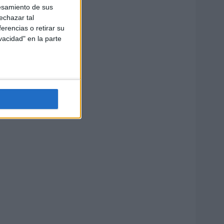
esamiento de sus
echazar tal
erencias o retirar su
vacidad" en la parte