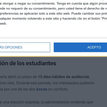
e otorgar o negar su consentimiento.
Tenga en cuenta que algún proc
de no requerir de su consentimiento, pero usted tiene el derecho de r
referencias se aplicarán solo a este sitio web. Puede cambiar sus pref
imiento de pérdida, ya que han cumplido con la
alquier momento volviendo a este sitio y haciendo clic en el botón "Pri
ncia dentro de los cauces establecidos.
 web.
ÁS OPCIONES
ACEPTO
ción de los estudiantes
jería abrió un plazo de
15 días hábiles de audiencia
,
 mismo mes. Durante ese periodo, los interesados pudieron
sa por una de las dos
becas
en conflicto.
e una elección expresa, la administración entiende que