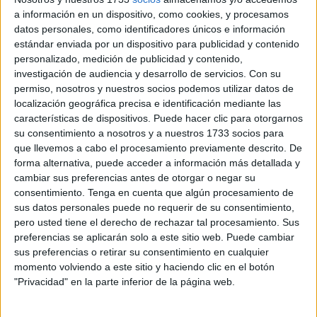
a información en un dispositivo, como cookies, y procesamos
La información viene acompañada por el listado completo
datos personales, como identificadores únicos e información
de las
ayudas
concedidas, el cual puede consultar
estándar enviada por un dispositivo para publicidad y contenido
personalizado, medición de publicidad y contenido,
PINCHANDO AQUÍ
.
investigación de audiencia y desarrollo de servicios.
Con su
permiso, nosotros y nuestros socios podemos utilizar datos de
El texto publicado este viernes señala que este listado se
localización geográfica precisa e identificación mediante las
presenta una vez revisadas las alegaciones planteadas
características de dispositivos. Puede hacer clic para otorgarnos
por las personas
solicitantes de ayuda
y realizadas las
su consentimiento a nosotros y a nuestros 1733 socios para
modificaciones procedentes en función de lo establecido
que llevemos a cabo el procesamiento previamente descrito. De
forma alternativa, puede acceder a información más detallada y
en la convocatoria inicial.
cambiar sus preferencias antes de otorgar o negar su
consentimiento.
Tenga en cuenta que algún procesamiento de
De esta manera, queda establecido que se concede a las
sus datos personales puede no requerir de su consentimiento,
personas señaladas, las cantidades precisadas en
pero usted tiene el derecho de rechazar tal procesamiento. Sus
concepto de ayudas para
estudios universitarios
y otros.
preferencias se aplicarán solo a este sitio web. Puede cambiar
Los importes de estas varían hasta un máximo de 2.650
sus preferencias o retirar su consentimiento en cualquier
momento volviendo a este sitio y haciendo clic en el botón
euros.
"Privacidad" en la parte inferior de la página web.
El propósito de estas ayudas es aliviar el gasto que