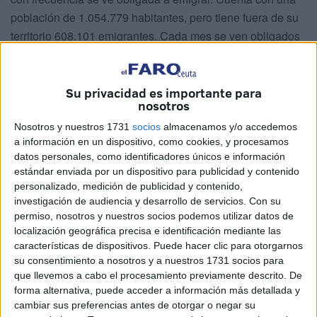
población de 1.054.779 habitantes, pero tiene fuera de su
territorio 608.101 emigrantes. Cada mes se ven obligados
a emigrar fuera más de 200 extremeños, al carecer la
región de industrias y servicios desarrollados y crearse
muy escasos y deficitarios puestos de trabajo. Los
Su privacidad es importante para
nosotros
municipios extremeños son sólo 388, cuando la media
regional es de unos 550.
Nosotros y nuestros 1731
socios
almacenamos y/o accedemos
a información en un dispositivo, como cookies, y procesamos
El éxodo rural extremeño es una realidad innegable y su
datos personales, como identificadores únicos e información
estándar enviada por un dispositivo para publicidad y contenido
despoblación afecta ya hasta a las ciudades. Pero jamás
personalizado, medición de publicidad y contenido,
la población extremeña ha dado problemas a España; es
investigación de audiencia y desarrollo de servicios.
Con su
de las regiones que menos protesta o reclama, a veces, ni
permiso, nosotros y nuestros socios podemos utilizar datos de
siquiera lo que es suyo o que por derecho le corresponde;
localización geográfica precisa e identificación mediante las
características de dispositivos. Puede hacer clic para otorgarnos
su sino siempre fue vivir en paz, su eterna conformación y
su consentimiento a nosotros y a nuestros 1731 socios para
resignación. Lo dijo en una de sus décimas poéticas el
que llevemos a cabo el procesamiento previamente descrito. De
cura de Saraicejo, Francisco Gregorio de Salas, que
forma alternativa, puede acceder a información más detallada y
parcialmente decía: “Los extremeños...jamás entran en
cambiar sus preferencias antes de otorgar o negar su