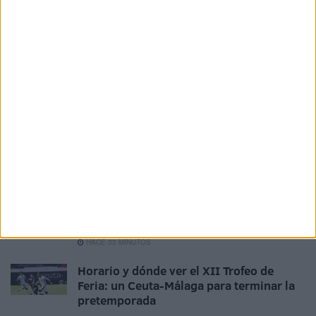
fértiles comarcas de “La Serena” y “Vegas altas del
Guadiana”. Que su unión sea para bien, cumpliéndose los
objetivos buscados y los propósitos deseados.
Metafóricamente, que: “sean felices y coman perdices”.
Related
Posts
El cementerio de Sidi Embarek no puede
convertirse en un asentamiento
HACE 21 MINUTOS
Tarajal, la tragedia que no cesa: los GEAS
localizan otros 2 cadáveres
HACE 33 MINUTOS
Horario y dónde ver el XII Trofeo de
Feria: un Ceuta-Málaga para terminar la
pretemporada