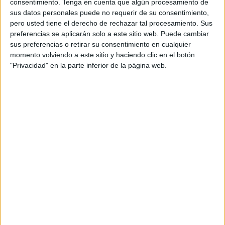
consentimiento.
Tenga en cuenta que algún procesamiento de
porfía, ni quieren tomar partido, contentos en su rincón;
sus datos personales puede no requerir de su consentimiento,
cada cual en sí mismo metido, aunque es hombre de
pero usted tiene el derecho de rechazar tal procesamiento. Sus
viveza, de llaneza y madurada razón...”
preferencias se aplicarán solo a este sitio web. Puede cambiar
sus preferencias o retirar su consentimiento en cualquier
momento volviendo a este sitio y haciendo clic en el botón
"Privacidad" en la parte inferior de la página web.
Son también personas sencillas, pacíficas, trabajadoras y
honestas, que por propia naturaleza les caracteriza. Y la
prueba está en que nuestra región siempre ha contribuido,
como la que más, a la unión, a la armonía, al