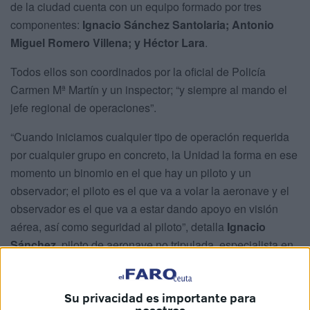
de la ciudad cuenta con un equipo formado por tres
componentes:
Ignacio Sánchez Santolaria; Antonio
Miguel Romero Villena; y Héctor Lara
.
Todos ellos son coordinados por la oficial de Policía
Carmen Mª Martín y un inspector; “y siempre al mando el
jefe regional de operaciones”.
“Cuando iniciamos cualquier tipo de operación requerida
por cualquier grupo en concreto, la Unidad la forma en ese
momento un binomio en el que hay un piloto y un
observador; el piloto es el que va a volar la aeronave y el
observador es el que va a estar dando apoyo en visión
aérea, así como seguridad al piloto”, detalla
Ignacio
Sánchez
, piloto de aeronave no tripulada, especialista en
seguridad y protección aérea y técnico en inhibición y
detección de drones.
Su privacidad es importante para