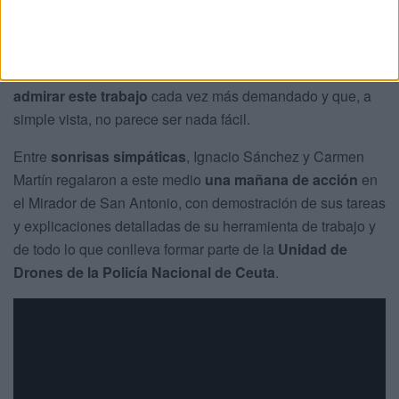
La espectacularidad del dispositivo tomando vuelo y su
desplazamiento en el aire se hace con los sentidos de
todo el que lo presencia; y el semblante de sus pilotos y la
profesionalidad con la que se desenvuelven invita a
admirar este trabajo
cada vez más demandado y que, a
simple vista, no parece ser nada fácil.
Entre
sonrisas simpáticas
, Ignacio Sánchez y Carmen
Martín regalaron a este medio
una mañana de acción
en
el Mirador de San Antonio, con demostración de sus tareas
y explicaciones detalladas de su herramienta de trabajo y
de todo lo que conlleva formar parte de la
Unidad de
Drones de la Policía Nacional de Ceuta
.