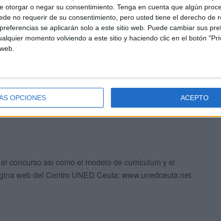
e otorgar o negar su consentimiento.
Tenga en cuenta que algún proc
as.
de no requerir de su consentimiento, pero usted tiene el derecho de r
referencias se aplicarán solo a este sitio web. Puede cambiar sus pref
el Centro UNED Ceuta 1.2. Conforme al Artículo 18.1.g
alquier momento volviendo a este sitio y haciendo clic en el botón "Pri
 web.
 ser propuestos para su nombramiento como profesor-
los 70 años de edad en el plazo establecido para la
ÁS OPCIONES
ACEPTO
en el concurso así como el modelo de currículum y el
página web del Centro UNED Ceuta: www.unedceuta.net.