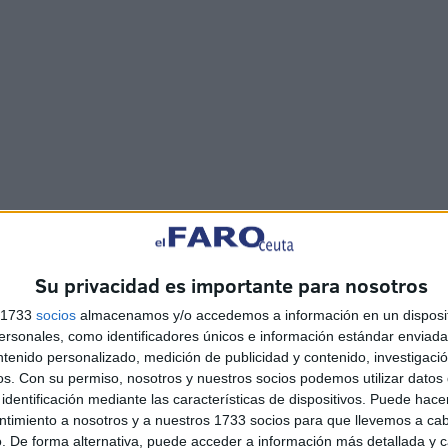
Su privacidad es importante para nosotros
s 1733
socios
almacenamos y/o accedemos a información en un disposit
sonales, como identificadores únicos e información estándar enviada 
ntenido personalizado, medición de publicidad y contenido, investigaci
olicitantes deberán poseer la titulación requerida para
os.
Con su permiso, nosotros y nuestros socios podemos utilizar datos 
xo I de esta convocatoria. En caso de que se indique
identificación mediante las características de dispositivos. Puede hacer
ente con poseer una de ellas. La fecha de referencia para
ntimiento a nosotros y a nuestros 1733 socios para que llevemos a ca
. De forma alternativa, puede acceder a información más detallada y 
ión de los méritos que se aleguen será la del día en que