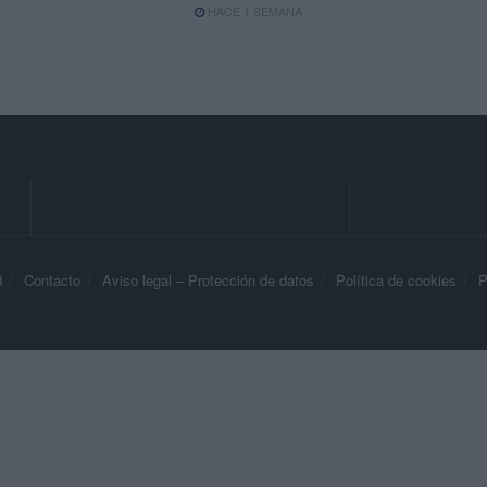
HACE 1 SEMANA
d
Contacto
Aviso legal – Protección de datos
Política de cookies
P