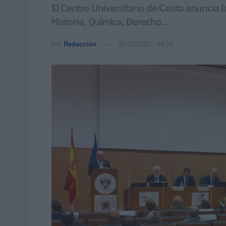
El Centro Universitario de Ceuta anuncia l
Historia, Química, Derecho...
Por
Redacción
20/02/2023 - 06:20