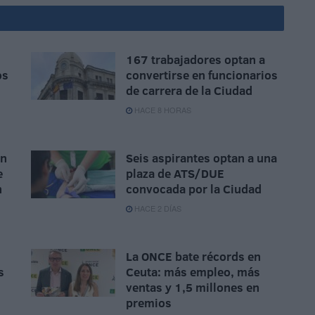
167 trabajadores optan a
os
convertirse en funcionarios
de carrera de la Ciudad
HACE 8 HORAS
ón
Seis aspirantes optan a una
e
plaza de ATS/DUE
n
convocada por la Ciudad
HACE 2 DÍAS
La ONCE bate récords en
s
Ceuta: más empleo, más
ventas y 1,5 millones en
premios