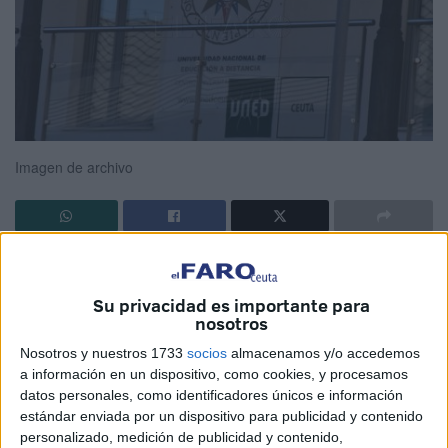
Imagen de archivo
‘El futuro de la energía:
economía
, clima y geopolítica’.
Este es el título del primer
curso de verano
que impartirá
Su privacidad es importante para
el
Centro Universitario
UNED Ceuta la próxima semana,
nosotros
en la modalidad presencial y online.
Nosotros y nuestros 1733
socios
almacenamos y/o accedemos
a información en un dispositivo, como cookies, y procesamos
Se trata de una actividad con 20 horas de carga lectiva y el
datos personales, como identificadores únicos e información
reconocimiento de un crédito ECTS
.
estándar enviada por un dispositivo para publicidad y contenido
personalizado, medición de publicidad y contenido,