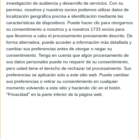
Desde la institución educativa invitan a la inauguración de
investigación de audiencia y desarrollo de servicios.
Con su
las jornadas que será el próximo lunes 26 de junio, a las
permiso, nosotros y nuestros socios podemos utilizar datos de
localización geográfica precisa e identificación mediante las
9.30 horas, “a cargo de la consejera independiente de
características de dispositivos. Puede hacer clic para otorgarnos
Mapfre Global Risks, Ángeles Santamaría, y del
su consentimiento a nosotros y a nuestros 1733 socios para
catedrático de Economía Aplicada de la UNED, José
que llevemos a cabo el procesamiento previamente descrito. De
María Marín, quienes ofrecerán su análisis desde el punto
forma alternativa, puede acceder a información más detallada y
cambiar sus preferencias antes de otorgar o negar su
de vista de la economía”
.
consentimiento.
Tenga en cuenta que algún procesamiento de
sus datos personales puede no requerir de su consentimiento,
Como parte de la actividad de este día habrá una mesa
pero usted tiene el derecho de rechazar tal procesamiento. Sus
redonda, en la que se compartirá “la visión empresarial” de
preferencias se aplicarán solo a este sitio web. Puede cambiar
la directora de proyectos de Redeia, Sara Fernández de
sus preferencias o retirar su consentimiento en cualquier
Sevilla, y del director de Energía y
Medio Ambiente
de
momento volviendo a este sitio y haciendo clic en el botón
Tecnalia, Luis Pedrosa. También estarán presentes el
"Privacidad" en la parte inferior de la página web.
responsable de política energética de Iberdrola, Francisco
Laverón; el director de Regulación de Endesa, Juan José
Alba; y el responsable de la Oficina Comercial y Energías
Limpias de CEPSA, Carlos Giner.