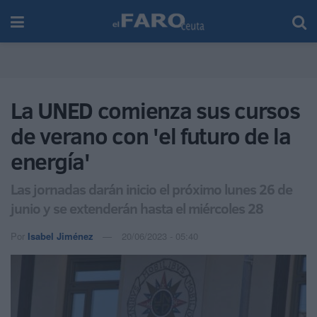
La UNED comienza sus cursos
de verano con 'el futuro de la
energía'
Las jornadas darán inicio el próximo lunes 26 de
junio y se extenderán hasta el miércoles 28
Por
Isabel Jiménez
20/06/2023 - 05:40