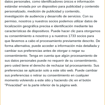
datos personales, como identificadores únicos e información
estándar enviada por un dispositivo para publicidad y contenido
Indemnización por retraso del vuelo y maleta
personalizado, medición de publicidad y contenido,
de mano: qué cambia tras el acuerdo europeo
investigación de audiencia y desarrollo de servicios.
Con su
POR
ISABEL JIMÉNEZ
17/06/2026
0
permiso, nosotros y nuestros socios podemos utilizar datos de
localización geográfica precisa e identificación mediante las
Puente de mayo: previsión del tiempo en
características de dispositivos. Puede hacer clic para otorgarnos
Ceuta y en el sur de la Península
su consentimiento a nosotros y a nuestros 1733 socios para
POR
PAOLA PÉREZ CUENDA
29/04/2026
0
que llevemos a cabo el procesamiento previamente descrito. De
forma alternativa, puede acceder a información más detallada y
No se pueden añadir recargos por
cambiar sus preferencias antes de otorgar o negar su
combustible a los billetes de avión ya
consentimiento.
Tenga en cuenta que algún procesamiento de
comprados
sus datos personales puede no requerir de su consentimiento,
POR
ISABEL JIMÉNEZ
23/04/2026
0
pero usted tiene el derecho de rechazar tal procesamiento. Sus
preferencias se aplicarán solo a este sitio web. Puede cambiar
El Helipuerto de Ceuta supera los 7.800
sus preferencias o retirar su consentimiento en cualquier
pasajeros en marzo y crece más de un 8%
momento volviendo a este sitio y haciendo clic en el botón
POR
PALOMA ABAD
13/04/2026
5
"Privacidad" en la parte inferior de la página web.
Ceuta, vista desde un Vamtac, un Súper
Puma, un P-3 Orion y un patrullero de acción
POR
ISABEL JIMÉNEZ
26/03/2026
0