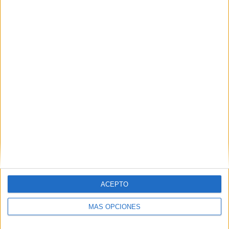
Impresionantes maniobras de la Legión con
helicópteros militares en Ceuta
POR
ISABEL JIMÉNEZ
11/03/2026
1
1
2
…
27
ACEPTO
MÁS OPCIONES