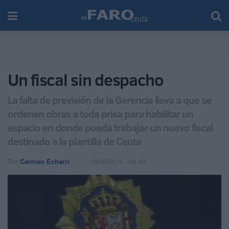
Un fiscal sin despacho
La falta de previsión de la Gerencia lleva a que se
ordenen obras a toda prisa para habilitar un
espacio en donde pueda trabajar un nuevo fiscal
destinado a la plantilla de Ceuta
Por
Carmen Echarri
19/05/2019 - 06:40