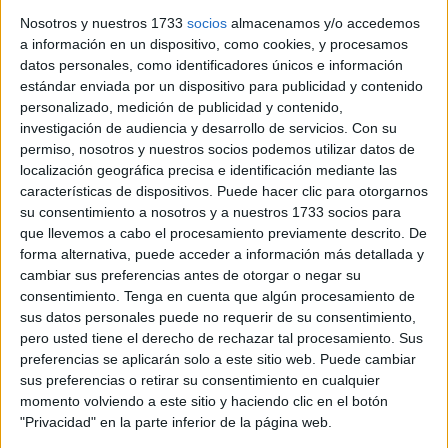
hace en tiempo y forma debido.
Nosotros y nuestros 1733
socios
almacenamos y/o accedemos
a información en un dispositivo, como cookies, y procesamos
El pasado 13 de abril el BOE publicaba la ampliación de la
datos personales, como identificadores únicos e información
plantilla orgánica del Ministerio Fiscal. La necesaria lucha
estándar enviada por un dispositivo para publicidad y contenido
contra el narcotráfico, el blanqueo de capitales o la
personalizado, medición de publicidad y contenido,
acumulación de delitos vinculados a la corrupción
investigación de audiencia y desarrollo de servicios.
Con su
permiso, nosotros y nuestros socios podemos utilizar datos de
obligaba a un refuerzo aprobado por Real Decreto. A
localización geográfica precisa e identificación mediante las
Ceuta le ‘tocó’ la creación de una plaza de segunda
características de dispositivos. Puede hacer clic para otorgarnos
categoría, lo que se ha materializado en la incorporación
su consentimiento a nosotros y a nuestros 1733 socios para
de un nuevo fiscal. Su llegada ha sido de lo más
que llevemos a cabo el procesamiento previamente descrito. De
forma alternativa, puede acceder a información más detallada y
preparado: “No tiene despacho para realizar su trabajo”,
cambiar sus preferencias antes de otorgar o negar su
denuncia CCOO-Justicia.
consentimiento.
Tenga en cuenta que algún procesamiento de
sus datos personales puede no requerir de su consentimiento,
Esto no es nuevo. En la Sección VI de la
Audiencia
de
pero usted tiene el derecho de rechazar tal procesamiento. Sus
Cádiz en Ceuta, uno de sus magistrados tuvo que
preferencias se aplicarán solo a este sitio web. Puede cambiar
habilitarse su propio despacho durante meses en el
sus preferencias o retirar su consentimiento en cualquier
interior de la sala donde se celebraban las vistas
momento volviendo a este sitio y haciendo clic en el botón
"Privacidad" en la parte inferior de la página web.
aprovechando cuando quedaba vacía mientras en el