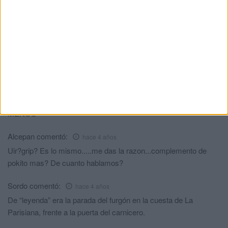
frontera
HACE 2 DÍAS
Comments
11
Jj
comentó:
hace 4 años
POLICIA LA NACIONAL Y LA G.CIVIL Y GANAN MUCHO
MENOS
Alcepan
comentó:
hace 4 años
Uir?grip? Es lo mismo.....me das la razon...complemento de
pokito mas? De cuanto hablamos?
Sordo
comentó:
hace 4 años
De “leyenda” era la parada del furgón en la cuesta de La
Parisiana, frente a la puerta del carnicero.