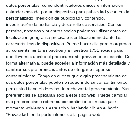
conflictivos...”, rememora Oliva. García concreta “una de
datos personales, como identificadores únicos e información
sus primeras intervenciones”, la de brindar apoyo a la
estándar enviada por un dispositivo para publicidad y contenido
Policía Nacional en la barriada periférica después de que
personalizado, medición de publicidad y contenido,
investigación de audiencia y desarrollo de servicios.
Con su
uno de sus funcionarios sufriera una herida de bala. Allí se
permiso, nosotros y nuestros socios podemos utilizar datos de
vio por primera vez a efectivos de la Local vestidos de
localización geográfica precisa e identificación mediante las
negro, como ‘los beltzas’ de la Ertzaintza, con cascos y
características de dispositivos. Puede hacer clic para otorgarnos
escudos que casi no sabían usar. Aprendieron rápido y
su consentimiento a nosotros y a nuestros 1731 socios para
que llevemos a cabo el procesamiento previamente descrito. De
hoy enseñan a compañeros de todo el país sus destrezas.
forma alternativa, puede acceder a información más detallada y
cambiar sus preferencias antes de otorgar o negar su
Imparable,
la de la UIR es una historia de superación y
consentimiento.
Tenga en cuenta que algún procesamiento de
evolución de adaptación, personal y material.
“Los
sus datos personales puede no requerir de su consentimiento,
primeros furgones eran blancos y pedimos que nos los
pero usted tiene el derecho de rechazar tal procesamiento. Sus
pintaran de negro porque de noche éramos como dianas”,
preferencias se aplicarán solo a este sitio web. Puede cambiar
sus preferencias o retirar su consentimiento en cualquier
ejemplifica Oliva la adaptación, evolución y mejora
momento volviendo a este sitio y haciendo clic en el botón
“constante” de la unidad, que inicialmente despertó
"Privacidad" en la parte inferior de la página web.
“recelos” en otras Fuerzas de Seguridad y sociales que ha
sabido ir diluyendo a base de “profesionalidad” y trabajo
en la calle.