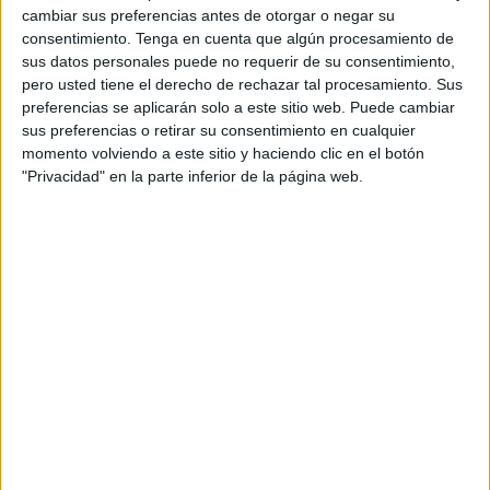
cambiar sus preferencias antes de otorgar o negar su
debida a la elevada inflación”.
consentimiento.
Tenga en cuenta que algún procesamiento de
sus datos personales puede no requerir de su consentimiento,
En ese marco, el nuevo texto
recoge un incremento
pero usted tiene el derecho de rechazar tal procesamiento. Sus
salarial
para los años 2022, 2023 y 2024 del 7% que será
preferencias se aplicarán solo a este sitio web. Puede cambiar
retroactivo en un 2% a todo el ejercicio pasado y al 2,5%
sus preferencias o retirar su consentimiento en cualquier
desde el 1 de enero del corriente. En 2024 los alrededor
momento volviendo a este sitio y haciendo clic en el botón
"Privacidad" en la parte inferior de la página web.
de 2.500
trabajadores
afectados pasarán a cobrar un
2,5% más.
“Se trata de un gran logro en esta negociación conseguido
gracias a la perseverancia de UGT, que siempre se ha
mostrado a favor de una subida laboral digna”, ha
destacado el sindicato en un comunicado.
La central ha enfatizado que, “además de las subidas
salariales, se incluyen otras mejoras laborales tales como
el aumento de la indemnización en caso de muerte o
accidente”. Ahora las empresas, independientemente de