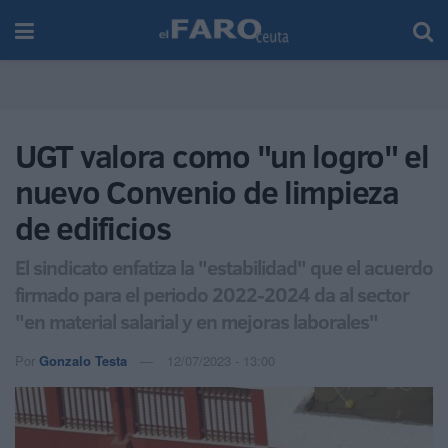
UGT valora como "un logro" el
nuevo Convenio de limpieza
de edificios
El sindicato enfatiza la "estabilidad" que el acuerdo
firmado para el periodo 2022-2024 da al sector
"en material salarial y en mejoras laborales"
Por
Gonzalo Testa
12/07/2023 - 13:00