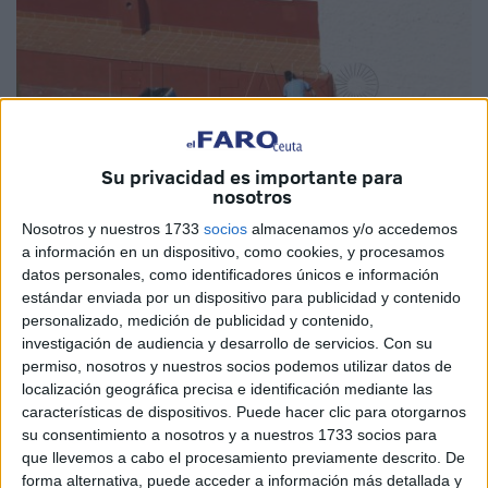
Su privacidad es importante para
nosotros
Nosotros y nuestros 1733
socios
almacenamos y/o accedemos
a información en un dispositivo, como cookies, y procesamos
Imagen de archivo
datos personales, como identificadores únicos e información
estándar enviada por un dispositivo para publicidad y contenido
personalizado, medición de publicidad y contenido,
investigación de audiencia y desarrollo de servicios.
Con su
permiso, nosotros y nuestros socios podemos utilizar datos de
La Federación de Servicios, Movilidad y Consumo de
UGT
localización geográfica precisa e identificación mediante las
de Ceuta ha valorado este miércoles como “un importante
características de dispositivos. Puede hacer clic para otorgarnos
logro” la firma del
nuevo Convenio
Colectivo del sector
su consentimiento a nosotros y a nuestros 1733 socios para
de
Limpieza
de Edificios y Locales, que se ha rubricado
que llevemos a cabo el procesamiento previamente descrito. De
forma alternativa, puede acceder a información más detallada y
“en un contexto difícil marcado por la situación económica