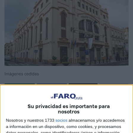
Imágenes cedidas
La ciudad de
Melilla
es un marco incomparable para la
Su privacidad es importante para
conexión del trabajo en equipo. Además de un destino
nosotros
repleto de
posibilidades turísticas idóneas
para
Nosotros y nuestros 1733
socios
almacenamos y/o accedemos
combinar en un viaje de congresos.
a información en un dispositivo, como cookies, y procesamos
datos personales, como identificadores únicos e información