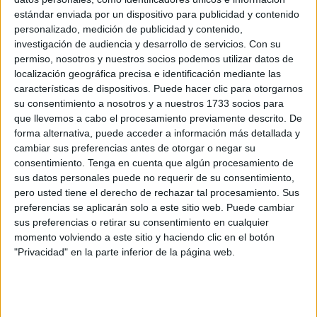
Situada en el norte de África, Melilla está a un paso de la
estándar enviada por un dispositivo para publicidad y contenido
Península Ibérica, con la que tiene conexiones aéreas con
personalizado, medición de publicidad y contenido,
investigación de audiencia y desarrollo de servicios.
Con su
Madrid, Barcelona, Málaga, Sevilla, Almería, Granada o
permiso, nosotros y nuestros socios podemos utilizar datos de
las Palmas de Gran Canaria, y por mar, con Málaga,
localización geográfica precisa e identificación mediante las
Almería y Granada.
características de dispositivos. Puede hacer clic para otorgarnos
su consentimiento a nosotros y a nuestros 1733 socios para
Melilla es el destino
ideal para desarrollar un viaje de
que llevemos a cabo el procesamiento previamente descrito. De
negocios
, ya sea de congresos, convenciones, viaje de
forma alternativa, puede acceder a información más detallada y
cambiar sus preferencias antes de otorgar o negar su
incentivos, jornadas, presentaciones de productos,
consentimiento.
Tenga en cuenta que algún procesamiento de
conferencias, foros, seminarios o cursos, la ciudad cuenta
sus datos personales puede no requerir de su consentimiento,
con todo lo necesario para la experiencia resulte todo un
pero usted tiene el derecho de rechazar tal procesamiento. Sus
éxito, facilitando la
visita
con los bonos turísticos, que
preferencias se aplicarán solo a este sitio web. Puede cambiar
sus preferencias o retirar su consentimiento en cualquier
ofrecen descuentos en los billetes y el alojamiento en
momento volviendo a este sitio y haciendo clic en el botón
hoteles de tres y cuatro estrellas.
"Privacidad" en la parte inferior de la página web.
La ciudad cuenta con una gran variedad de empresas de
servicios que facilitarán la estancia a los asistentes
convirtiéndola en un viaje en el que no falte un solo